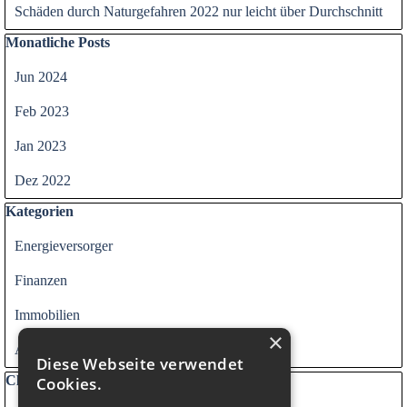
Schäden durch Naturgefahren 2022 nur leicht über Durchschnitt
Block überspringen Monatliche Posts
Monatliche Posts
Jun 2024
Feb 2023
Jan 2023
Dez 2022
Block überspringen Kategorien
Kategorien
Energieversorger
Finanzen
Immobilien
×
Alle Kategorien
Diese Webseite verwendet
Block überspringen Clouds
Clouds
Cookies.