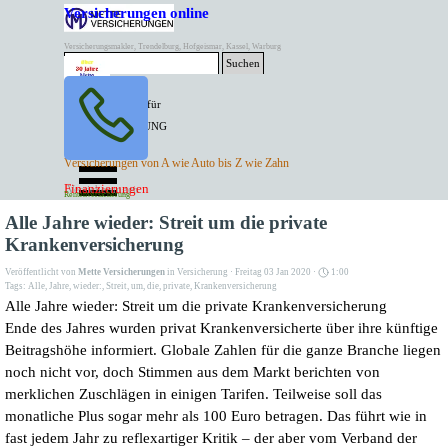
Direkt zum Seiteninhalt
Versicherungen online
Versicherungsmakler, Trendelburg, Hofgeismar, Kassel, Warburg
Suchen
BESTER PREIS für
SPITZEN LEISTUNG
AKTUELLE
Menü überspringen
Versicherungen von A wie Auto bis Z wie Zahn
ANGEBOTE
Kontakt Tel. 05671/7799991
Finanzierungen
Versicherungen
Rentenversicherung
Mette Versicherungen
Alle Jahre wieder: Streit um die private
Krankenversicherung
Veröffentlicht von
Mette Versicherungen
in
Versicherung
· Freitag 03 Jan 2020 ·
1:00
Tags:
Alle
,
Jahre
,
wieder:
,
Streit
,
um
,
die
,
private
,
Krankenversicherung
Alle Jahre wieder: Streit um die private Krankenversicherung
Ende des Jahres wurden privat Krankenversicherte über ihre künftige
Beitragshöhe informiert. Globale Zahlen für die ganze Branche liegen
noch nicht vor, doch Stimmen aus dem Markt berichten von
merklichen Zuschlägen in einigen Tarifen. Teilweise soll das
monatliche Plus sogar mehr als 100 Euro betragen. Das führt wie in
fast jedem Jahr zu reflexartiger Kritik – der aber vom Verband der