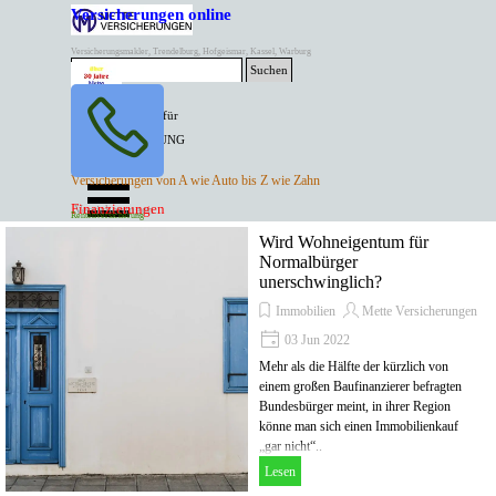
Direkt zum Seiteninhalt
Versicherungen online
Versicherungsmakler, Trendelburg, Hofgeismar, Kassel, Warburg
Suchen
BESTER PREIS für
SPITZEN LEISTUNG
AKTUELLE
Menü überspringen
Versicherungen von A wie Auto bis Z wie Zahn
ANGEBOTE
Kontakt Tel. 05671/7799991
Finanzierungen
Versicherungen
Rentenversicherung
Mette Versicherungen
Wird Wohneigentum für
Normalbürger
unerschwinglich?
Immobilien
Mette Versicherungen
03 Jun 2022
Mehr als die Hälfte der kürzlich von
einem großen Baufinanzierer befragten
Bundesbürger meint, in ihrer Region
könne man sich einen Immobilienkauf
„gar nicht“..
Lesen