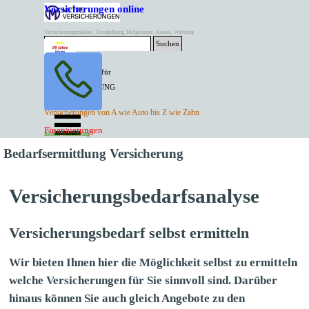
Direkt zum Seiteninhalt
Versicherungen online
Versicherungsmakler, Trendelburg, Hofgeismar, Kassel, Warburg
Suchen
BESTER PREIS für
SPITZEN LEISTUNG
AKTUELLE
Menü überspringen
Versicherungen von A wie Auto bis Z wie Zahn
ANGEBOTE
Kontakt Tel. 05671/7799991
Finanzierungen
Versicherungen
Rentenversicherung
Mette Versicherungen
Bedarfsermittlung Versicherung
Versicherungsbedarfsanalyse
Versicherungsbedarf selbst ermitteln
Wir bieten Ihnen hier die Möglichkeit selbst zu ermitteln
welche Versicherungen für Sie sinnvoll sind. Darüber
hinaus können Sie auch gleich Angebote zu den