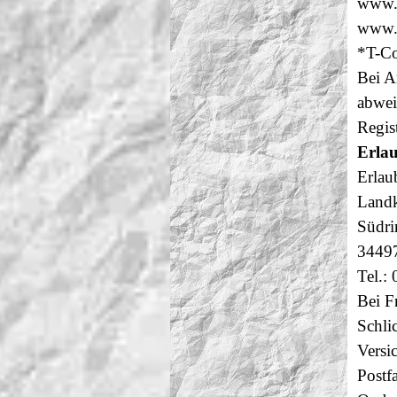
www.v
www.v
*T-Co
Bei A
abwei
Regi
Erlau
Erlau
Landk
Südri
3449
Tel.:
Bei F
Schli
Versi
Postf