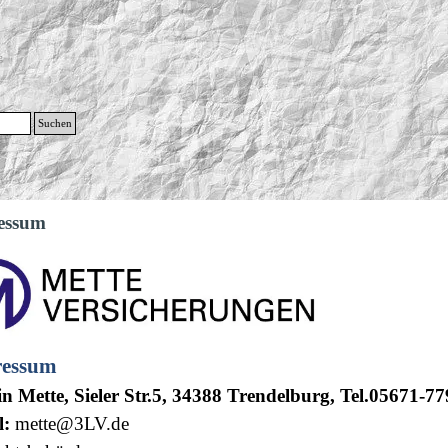
g
Suchen
Menü überspringen
essum
ressum
n Mette, Sieler Str.5, 34388 Trendelburg, Tel.05671-
l:
mette@3LV.de