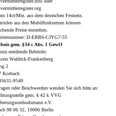
ermittlerregister.info oder
ermittlerregister.org
m 14ct/Min. aus dem deutschen Festnetz.
nrufen aus den Mobilfunknetzen können
chende Preise entstehen.
striernummer: D-ERR6-CJYG7-55
bnis gem. §34 c Abs. 1 GewO
bnis erteilende Behörde:
reis Waldeck-Frankenberg
ng 2
7 Korbach
 05631-9540
ragen oder Beschwerden wenden Sie sich bitte an:
chtungsstelle gem. § 42 k VVG
cherungsombudsmann e.V.
ach 08 06 32, 10006 Berlin