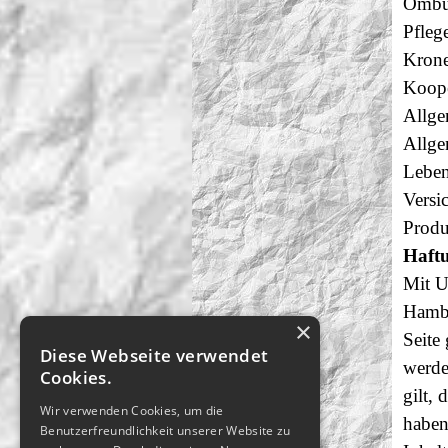
Ombud
Pfleg
Krone
Koope
Allge
Allge
Leben
Versi
Produ
Haftu
Mit U
Hambu
×
Seite
Diese Webseite verwendet
werde
Cookies.
gilt,
Wir verwenden Cookies, um die
haben
Benutzerfreundlichkeit unserer Website zu