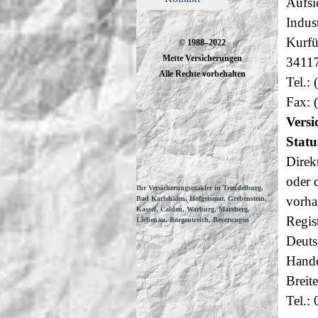
Aufsi
Indus
Kurfür
© 1988–2022
Mette Versicherungen
34117
Alle Rechte vorbehalten
Tel.:
Fax: 
Versi
Statu
Direk
oder 
Ihr Versicherungsmakler in Trendelburg,
vorha
Bad Karlshafen, Hofgeismar, Grebenstein,
Kassel, Calden, Warburg, Marsberg,
Regis
Liebenau, Borgentreich, Beverungen
Deuts
Hande
Breit
Tel.: