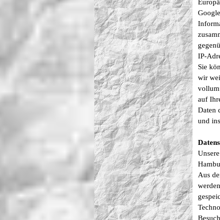
Europä
Google
Inform
zusamm
gegenü
IP-Adr
Sie kö
wir wei
vollum
auf Ih
Daten 
und ins
Datens
Unsere
Hambu
Aus de
werden.
gespei
Techno
Besuch