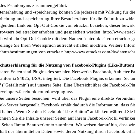
 des Pseudonyms zusammengeführt.
tenerhebung und -speicherung können Sie jederzeit mit Wirkung für di
rhebung und -speicherung Ihrer Besucherdaten für die Zukunft zu wide
lgendem Link ein Opt-Out-Cookie von etracker beziehen, dieser bewirkt
Browsers bei etracker erhoben und gespeichert werden: http://www.etra
h wird ein Opt-Out-Cookie mit dem Namen "cntcookie" von etracker gese
solange Sie Ihren Widerspruch aufrecht erhalten möchten. Weitere Infor
chutzbestimmungen von etracker: http://www.etracker.com/de/datensch
chutzerklärung für die Nutzung von Facebook-Plugins (Like-Button)
seren Seiten sind Plugins des sozialen Netzwerks Facebook, Anbieter 
California 94025, USA, integriert. Die Facebook-Plugins erkennen Sie
 ("Gefällt mir") auf unserer Seite. Eine Übersicht über die Facebook-Plu
developers.facebook.com/docs/plugins/.
ie unsere Seiten besuchen, wird über das Plugin eine direkte Verbind
k-Server hergestellt. Facebook erhält dadurch die Information, dass Sie
t haben. Wenn Sie den Facebook "Like-Button" anklicken während Sie 
können Sie die Inhalte unserer Seiten auf Ihrem Facebook-Profil verli
 Seiten Ihrem Benutzerkonto zuordnen. Wir weisen darauf hin, dass wir 
halt der übermittelten Daten sowie deren Nutzung durch Facebook erhal