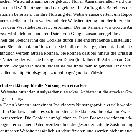
ischen Wirtschaftsraum zuvor gekürzt. Nur in Ausnahmefällen wird die 
 in den USA übertragen und dort gekürzt. Im Auftrag des Betreibers die
ationen benutzen, um Ihre Nutzung der Website auszuwerten, um Reports
enzustellen und um weitere mit der Websitenutzung und der Internetn
ber dem Websitebetreiber zu erbringen. Die im Rahmen von Google Ana
esse wird nicht mit anderen Daten von Google zusammengeführt.
nnen die Speicherung der Cookies durch eine entsprechende Einstellung
sen Sie jedoch darauf hin, dass Sie in diesem Fall gegebenenfalls nicht
fänglich werden nutzen können. Sie können darüber hinaus die Erfassu
re Nutzung der Website bezogenen Daten (inkl. Ihrer IP-Adresse) an Goo
durch Google verhindern, indem sie das unter dem folgenden Link verf
tallieren: http://tools.google.com/dlpage/gaoptout?hl=de
chutzerklärung für die Nutzung von etracker
 Webseite nutzt den Analysedienst etracker. Anbieter ist die etracker 
rg Germany.
n Daten können unter einem Pseudonym Nutzungsprofile erstellt werde
 Bei Cookies handelt es sich um kleine Textdateien, die lokal im Zwisc
chert werden. Die Cookies ermöglichen es, Ihren Browser wieder zu erk
logien erhobenen Daten werden ohne die gesondert erteilte Zustimmung 
er unserer Website persönlich zu identifizieren und werden nicht mit 