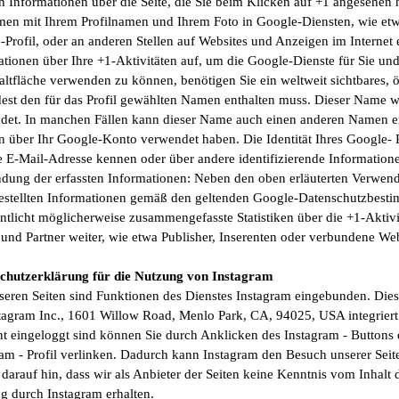
ch Informationen über die Seite, die Sie beim Klicken auf +1 angesehen
en mit Ihrem Profilnamen und Ihrem Foto in Google-Diensten, wie etw
-Profil, oder an anderen Stellen auf Websites und Anzeigen im Internet
ationen über Ihre +1-Aktivitäten auf, um die Google-Dienste für Sie u
ltfläche verwenden zu können, benötigen Sie ein weltweit sichtbares, ö
est den für das Profil gewählten Namen enthalten muss. Dieser Name w
det. In manchen Fällen kann dieser Name auch einen anderen Namen er
en über Ihr Google-Konto verwendet haben. Die Identität Ihres Google- 
re E-Mail-Adresse kennen oder über andere identifizierende Information
dung der erfassten Informationen: Neben den oben erläuterten Verwe
gestellten Informationen gemäß den geltenden Google-Datenschutzbest
ntlicht möglicherweise zusammengefasste Statistiken über die +1-Aktivi
und Partner weiter, wie etwa Publisher, Inserenten oder verbundene Web
chutzerklärung für die Nutzung von Instagram
seren Seiten sind Funktionen des Dienstes Instagram eingebunden. Di
stagram Inc., 1601 Willow Road, Menlo Park, CA, 94025, USA integriert
t eingeloggt sind können Sie durch Anklicken des Instagram - Buttons d
ram - Profil verlinken. Dadurch kann Instagram den Besuch unserer Sei
darauf hin, dass wir als Anbieter der Seiten keine Kenntnis vom Inhalt 
g durch Instagram erhalten.