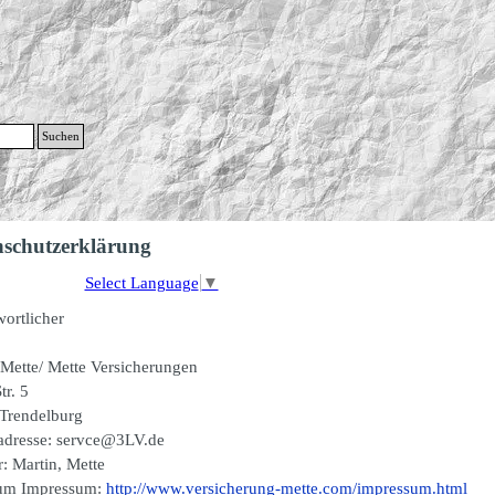
g
Suchen
Menü überspringen
nschutzerklärung
Select Language
▼
wortlicher
 Mette/ Mette Versicherungen
tr. 5
Trendelburg
adresse: servce@3LV.de
: Martin, Mette
um Impressum:
http://www.versicherung-mette.com/impressum.html