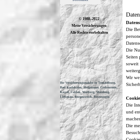
Daten
© 1988–2022
Datens
Mette Versicherungen
Die Bet
Alle Rechte vorbehalten
person
Datens
Die Nu
Seiten
soweit 
weiter
Wir we
Ihr Versicherungsmakler in Trendelburg,
Sicherh
Bad Karlshafen, Hofgeismar, Grebenstein,
Kassel, Calden, Warburg, Marsberg,
Liebenau, Borgentreich, Beverungen
Cookie
Die In
und ent
machen
Die me
Besuchs
Cookie