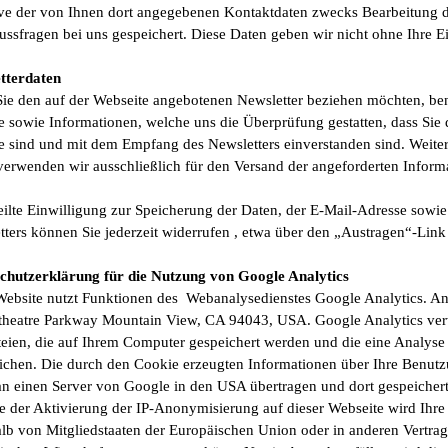
ive der von Ihnen dort angegebenen Kontaktdaten zwecks Bearbeitung d
ssfragen bei uns gespeichert. Diese Daten geben wir nicht ohne Ihre Ei
tterdaten
ie den auf der Webseite angebotenen Newsletter beziehen möchten, ben
e sowie Informationen, welche uns die Überprüfung gestatten, dass Sie
e sind und mit dem Empfang des Newsletters einverstanden sind. Weite
verwenden wir ausschließlich für den Versand der angeforderten Informa
teilte Einwilligung zur Speicherung der Daten, der E-Mail-Adresse sow
ters können Sie jederzeit widerrufen , etwa über den „Austragen“-Link
chutzerklärung für die Nutzung von Google Analytics
Website nutzt Funktionen des Webanalysedienstes Google Analytics. Anb
heatre Parkway Mountain View, CA 94043, USA. Google Analytics verw
teien, die auf Ihrem Computer gespeichert werden und die eine Analyse
ichen. Die durch den Cookie erzeugten Informationen über Ihre Benutz
an einen Server von Google in den USA übertragen und dort gespeichert
le der Aktivierung der IP-Anonymisierung auf dieser Webseite wird Ihr
alb von Mitgliedstaaten der Europäischen Union oder in anderen Vertr