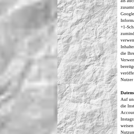
als au
zusamm
Google
Inform
+1-Scha
zumind
verwen
Inhalt
die Ih
Verwen
bereit
veröffe
Nutzer 
Datens
Auf un
die In
Accoun
Instag
weisen 
Nutzun