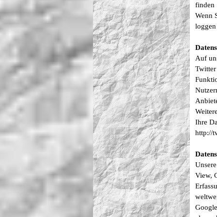
finden
Wenn S
loggen
Datens
Auf un
Twitte
Funkti
Nutzer
Anbiete
Weitere
Ihre Da
http://
Datens
Unsere
View, 
Erfass
weltwei
Google