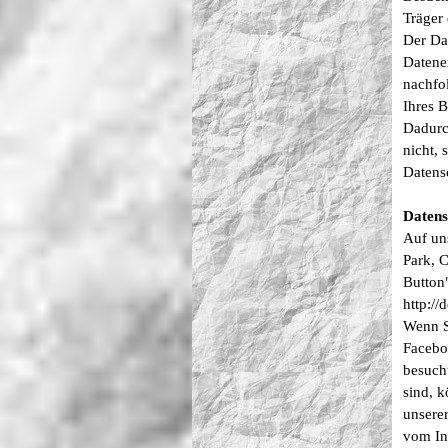
Träger
Der Da
Datene
nachfo
Ihres 
Dadurc
nicht, 
Datens
Datens
Auf un
Park, 
Button"
http://
Wenn S
Faceboo
besuch
sind, 
unserer
vom In