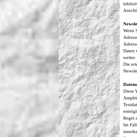
inklus
Anschlu
Newsle
Wenn S
Adress
Adress
Daten 
weiter.
Die er
Newslet
Datens
Diese 
Amphit
Textda
ermögl
Regel 
Im Fal
innerh