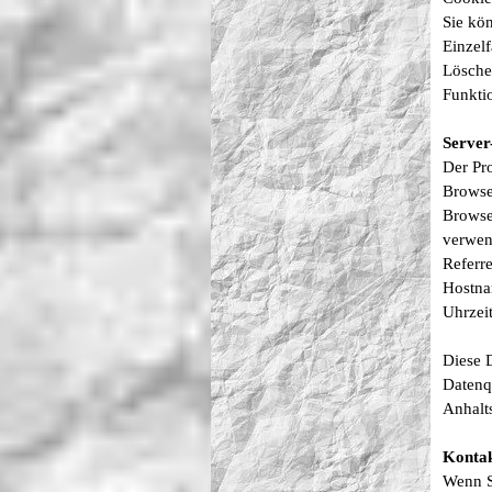
Sie kö
Einzel
Lösche
Funktio
Server
Der Pro
Browser
Browse
verwen
Referr
Hostna
Uhrzei
Diese 
Datenq
Anhalt
Konta
Wenn S