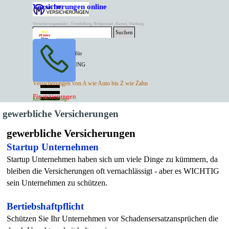
Direkt zum Seiteninhalt
Versicherungen online
Versicherungsmakler, Trendelburg, Hofgeismar, Kassel, Warburg
Suchen
BESTER PREIS für
SPITZEN LEISTUNG
AKTUELLE
Menü überspringen
Versicherungen von A wie Auto bis Z wie Zahn
ANGEBOTE
Kontakt Tel. 05671/7799991
Finanzierungen
Versicherungen
Rentenversicherung
Mette Versicherungen
gewerbliche Versicherungen
gewerbliche Versicherungen
Startup Unternehmen
Startup Unternehmen haben sich um viele Dinge zu kümmern, da
bleiben die Versicherungen oft vernachlässigt - aber es WICHTIG
sein Unternehmen zu schützen.
Bertiebshaftpflicht
Schützen Sie Ihr Unternehmen vor Schadensersatzansprüchen die