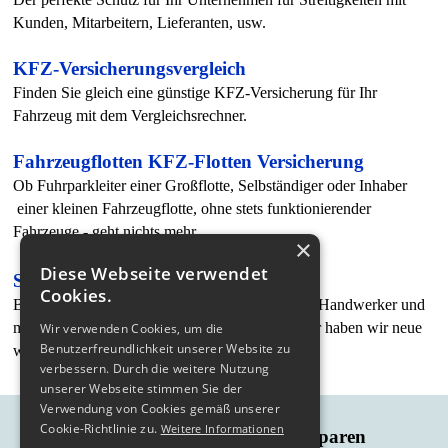
Kunden, Mitarbeitern, Lieferanten, usw.
KFZ-Versicherungsvergleich
Finden Sie gleich eine günstige KFZ-Versicherung für Ihr
Fahrzeug mit dem Vergleichsrechner.
Fahrzeugflotten KFZ-Flotten Versicherung
Ob Fuhrparkleiter einer Großflotte, Selbständiger oder Inhaber
einer kleinen Fahrzeugflotte, ohne stets funktionierender
Fahrzeuge - geht nichts mehr.
×
Diese Webseite verwendet
Spezialkonzepte für Handwerker
Cookies.
Berufsunfähigkeitsversicherungen sind für viele Handwerker und
mitarbeiter der Baubranche kaum möglich, daher haben wir neue
Wir verwenden Cookies, um die
Benutzerfreundlichkeit unserer Website zu
wege beschritten.
verbessern. Durch die weitere Nutzung
unserer Webseite stimmen Sie der
Mette Versicherungsmakler,
Verwendung von Cookies gemäß unserer
Cookie-Richtlinie zu.
Weitere Informationen
Versicherungen, Darlehn, Bausparen