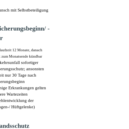
nsch mit Selbstbeteiligung
icherungsbeginn/ -
r
slaufzeit 12 Monate, danach
it zum Monatsende kündbar
kehrsunfall sofortiger
herungsschutz; ansonsten
eit nur 30 Tage nach
herungsbeginn
nige Erkrankungen gelten
ere Wartezeiten
Fehlentwicklung der
ogen-/ Hüftgelenke)
andsschutz