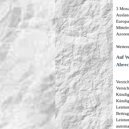
3 Mona
Auslan
Europa
Mittel
Azoren
Weitere
Auf W
Abrec
Verzic
Versich
Kündig
Kündig
Leistun
Beitrag
Leistu
automat