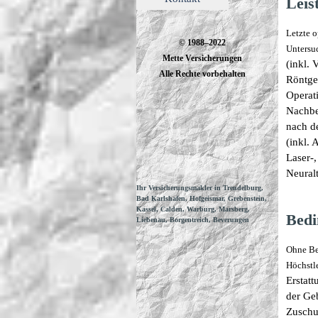
Leis
Letzte 
© 1988–2022
Untersu
Mette Versicherungen
(inkl. 
Alle Rechte vorbehalten
Röntge
Operati
Nachbe
nach d
(inkl.
Laser-
Neural
Ihr Versicherungsmakler in Trendelburg,
Bad Karlshafen, Hofgeismar, Grebenstein,
Kassel, Calden, Warburg, Marsberg,
Bedi
Liebenau, Borgentreich, Beverungen
Ohne Be
Höchstl
Erstat
der Ge
Zuschu