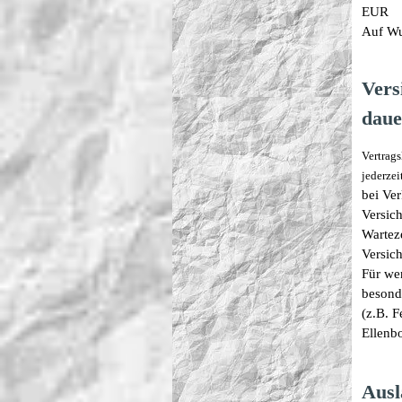
EUR
Auf Wu
Vers
daue
Vertrag
jederze
bei Ver
Versic
Wartez
Versic
Für we
besond
(z.B. 
Ellenb
Ausl