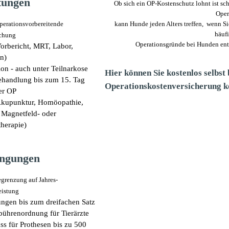
tungen
Ob sich ein OP-Kostenschutz lohnt ist sc
Oper
kann Hunde jeden Alters treffen, wenn Si
operationsvorbereitende
häuf
chung
Operationsgründe bei Hunden ent
Vorbericht, MRT, Labor,
n)
on - auch unter Teilnarkose
Hier können Sie kostenlos selbst
handlung bis zum 15. Tag
Operationskostenversicherung ko
er OP
 Akupunktur, Homöopathie,
, Magnetfeld- oder
therapie)
ngungen
grenzung auf Jahres-
eistung
tungen bis zum dreifachen Satz
bührenordnung für Tierärzte
ss für Prothesen bis zu 500