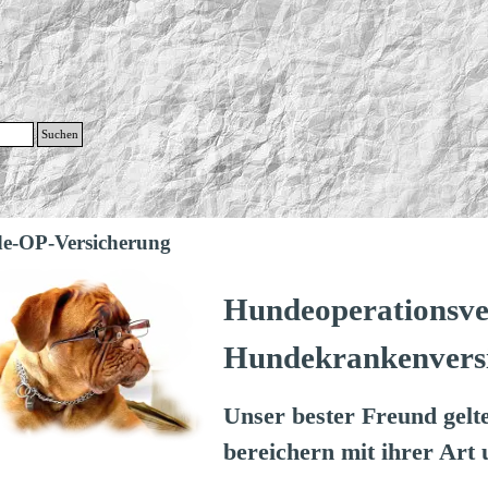
g
Suchen
Menü überspringen
e-OP-Versicherung
Hundeoperationsve
Hundekrankenvers
Unser bester Freund gelt
bereichern mit ihrer Art 