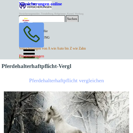
Direkt zum Seiteninhalt
Versicherungen online
Versicherungsmakler, Trendelburg, Hofgeismar, Kassel, Warburg
Suchen
BESTER PREIS für
SPITZEN LEISTUNG
AKTUELLE
Menü überspringen
Versicherungen von A wie Auto bis Z wie Zahn
ANGEBOTE
Kontakt Tel. 05671/7799991
Finanzierungen
Versicherungen
Rentenversicherung
Mette Versicherungen
Pferdehalterhaftpflicht-Vergl
Pferdehalterhaftpflicht vergleichen