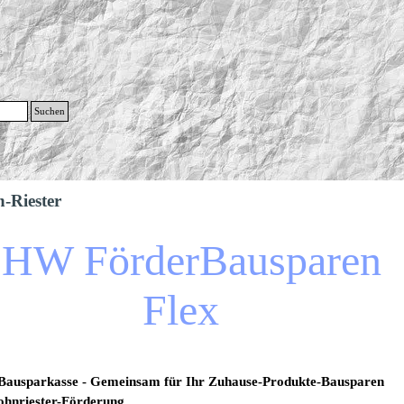
g
Suchen
Menü überspringen
-Riester
HW FörderBausparen 
Flex
ausparkasse - Gemeinsam für Ihr Zuhause-Produkte-Bausparen
hnriester-Förderung