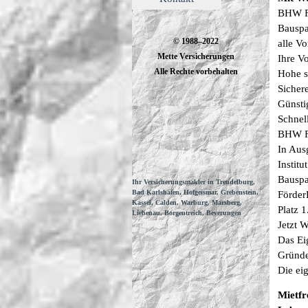
BHW F
Bauspa
© 1988–2022
alle Vo
Mette Versicherungen
Ihre Vo
Alle Rechte vorbehalten
Hohe s
Sichere
Günsti
Schnel
BHW Fö
In Aus
Instit
Bauspa
Ihr Versicherungsmakler in Trendelburg,
Bad Karlshafen, Hofgeismar, Grebenstein,
Förder
Kassel, Calden, Warburg, Marsberg,
Platz 1
Liebenau, Borgentreich, Beverungen
Jetzt W
Das Eig
Gründe
Die ei
Mietfr