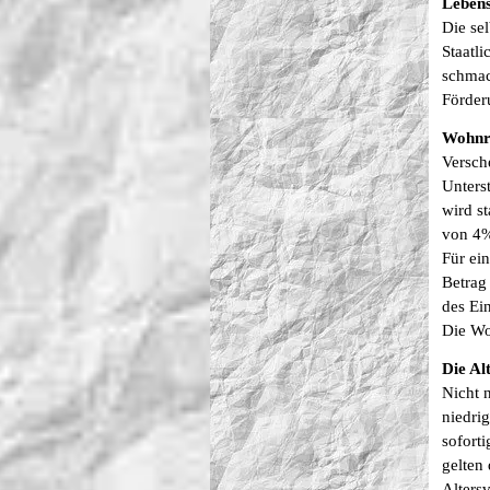
Lebens
Die sel
Staatl
schmack
Förder
Wohnri
Versch
Unters
wird s
von 4%
Für ei
Betrag
des E
Die Wo
Die Al
Nicht 
niedri
sofort
gelten 
Altersv