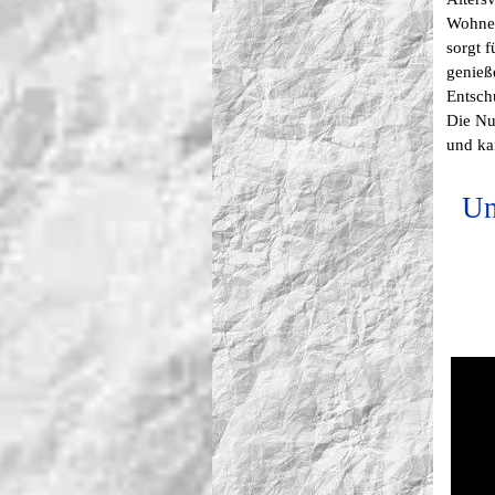
Wohnen
sorgt 
genieß
Entsch
Die Nu
und ka
Un
The ow
embed