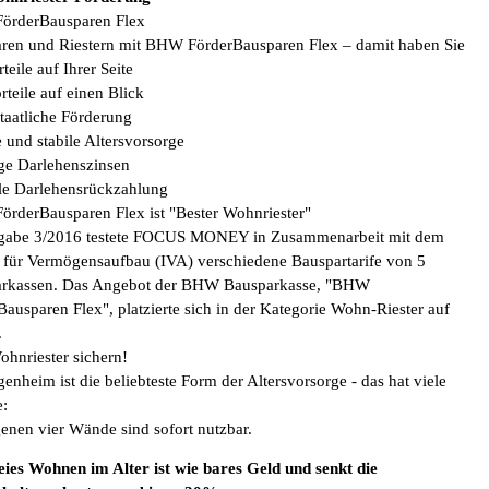
örderBausparen Flex
ren und Riestern mit BHW FörderBausparen Flex – damit haben Sie
rteile auf Ihrer Seite
rteile auf einen Blick
taatliche Förderung
 und stabile Altersvorsorge
ge Darlehenszinsen
le Darlehensrückzahlung
rderBausparen Flex ist "Bester Wohnriester"
gabe 3/2016 testete FOCUS MONEY in Zusammenarbeit mit dem
ut für Vermögensaufbau (IVA) verschiedene Bauspartarife von 5
rkassen. Das Angebot der BHW Bausparkasse, "BHW
Bausparen Flex", platzierte sich in der Kategorie Wohn-Riester auf
.
ohnriester sichern!
enheim ist die beliebteste Form der Altersvorsorge - das hat viele
:
genen vier Wände sind sofort nutzbar.
eies Wohnen im Alter ist wie bares Geld und senkt die