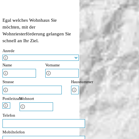
Egal welches Wohnhaus Sie
möchten, mit der
Wohnriesterförderung
gelangen Sie
schnell an Ihr Ziel.
Anrede
Anrede
Name
Vorname
Name
Vorname
Strasse
Hausnummer
Strasse
Hausnummer
Postleitzahl
Wohnort
Postleitzahl
Wohnort
Telefon
Mobiltelefon