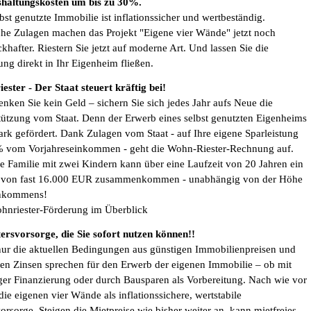
haltungskosten um bis zu 30%.
bst genutzte Immobilie ist inflationssicher und wertbeständig.
iche Zulagen machen das Projekt "Eigene vier Wände" jetzt noch
hafter. Riestern Sie jetzt auf moderne Art. Und lassen Sie die
ung direkt in Ihr Eigenheim fließen.
ester - Der Staat steuert kräftig bei!
enken Sie kein Geld – sichern Sie sich jedes Jahr aufs Neue die
tützung vom Staat. Denn der Erwerb eines selbst genutzten Eigenheims
tark gefördert. Dank Zulagen vom Staat - auf Ihre eigene Sparleistung
 vom Vorjahreseinkommen - geht die Wohn-Riester-Rechnung auf.
ne Familie mit zwei Kindern kann über eine Laufzeit von 20 Jahren ein
 von fast 16.000 EUR zusammenkommen - unabhängig von der Höhe
inkommens!
hnriester-Förderung im Überblick
tersvorsorge, die Sie sofort nutzen können!!
nur die aktuellen Bedingungen aus günstigen Immobilienpreisen und
gen Zinsen sprechen für den Erwerb der eigenen Immobilie – ob mit
iger Finanzierung oder durch Bausparen als Vorbereitung. Nach wie vor
die eigenen vier Wände als inflationssichere, wertstabile
orsorge. Steigen die Mietpreise wie bisher weiter an, kann mietfreies