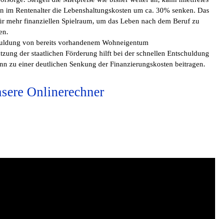
 im Rentenalter die Lebenshaltungskosten um ca. 30% senken. Das
für mehr finanziellen Spielraum, um das Leben nach dem Beruf zu
en.
uldung von bereits vorhandenem Wohneigentum
tzung der staatlichen Förderung hilft bei der schnellen Entschuldung
nn zu einer deutlichen Senkung der Finanzierungskosten beitragen.
sere Onlinerechner
ner of the requested video does not allow it to be played in
ded players.