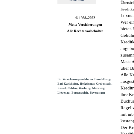
Übersich
Kreditka
Luxus-P
© 1988–2022
Wer ein
Mette Versicherungen
bietet
Alle Rechte vorbehalten
Gebühr
Kredit
angebo
zusamm
Master
über B
Alle K
Ihr Versicherungsmakler in Trendelburg,
ausgest
Bad Karlshafen, Hofgeismar, Grebenstein,
Kredit
Kassel, Calden, Warburg, Marsberg,
Liebenau, Borgentreich, Beverungen
ihre Kr
Buchung
Regel v
mit in
kostenp
Der Kre