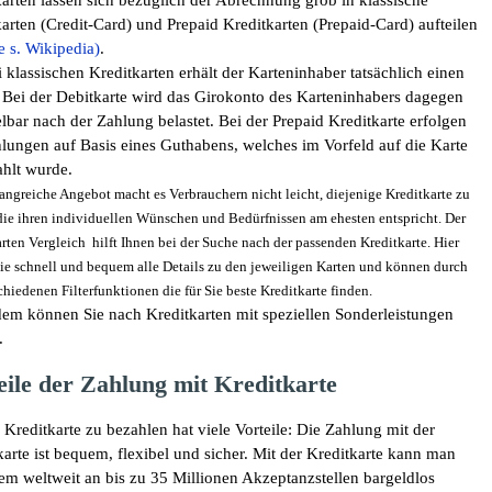
arten lassen sich bezüglich der Abrechnung grob in klassische
arten (Credit-Card) und Prepaid Kreditkarten (Prepaid-Card) aufteilen
e s. Wikipedia)
.
 klassischen Kreditkarten erhält der Karteninhaber tatsächlich einen
. Bei der Debitkarte wird das Girokonto des Karteninhabers dagegen
lbar nach der Zahlung belastet. Bei der Prepaid Kreditkarte erfolgen
hlungen auf Basis eines Guthabens, welches im Vorfeld auf die Karte
ahlt wurde.
ngreiche Angebot macht es Verbrauchern nicht leicht, diejenige Kreditkarte zu
die ihren individuellen Wünschen und Bedürfnissen am ehesten entspricht. Der
rten Vergleich hilft Ihnen bei der Suche nach der passenden Kreditkarte. Hier
ie schnell und bequem alle Details zu den jeweiligen Karten und können durch
chiedenen Filterfunktionen die für Sie beste Kreditkarte finden.
em können Sie nach Kreditkarten mit speziellen Sonderleistungen
.
eile der Zahlung mit Kreditkarte
 Kreditkarte zu bezahlen hat viele Vorteile: Die Zahlung mit der
karte ist bequem, flexibel und sicher. Mit der Kreditkarte kann man
em weltweit an bis zu 35 Millionen Akzeptanzstellen bargeldlos