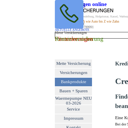
Direkt zum Seiteninhalt
Versicherungen online
Versicherungsmakler, Trendelburg, Hofgeismar, Kassel, Warbur
BESTER PREIS für
Versicherungen von A wie Auto bis Z wie Zahn
SPITZEN LEISTUNG
Kontakt Tel. 05671/7799991
AKTUELLE ANGEBOTE
Mette Versicherungen
Finanzierungen
Rentenversicherung
Versicherungen
Menü überspringen
Kredi
Mette Versicherung
Versicherungen
▼
Cre
Bankprodukte
▼
Bauen + Sparen
▼
Find
Waermepumpe NEU
▼
03-2026
bean
Service
▼
Eine Kr
Impressum
▼
Bei der 
Kontakt