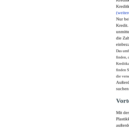
Kreditk
Kreditk
(weiter
Nur bei
Kredit
unmitte
die Za
einbez
Das umfa
finden, 
Kreditka
finden S
die vers
Außerd
suchen
Vort
Mit der
Plastik
außerd