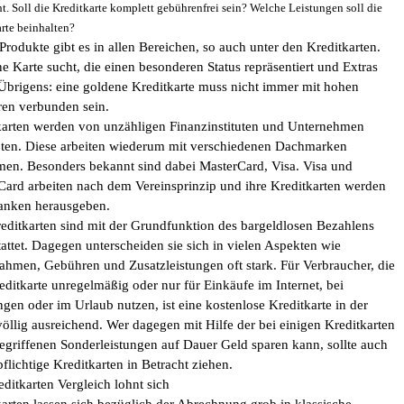
t. Soll die Kreditkarte komplett gebührenfrei sein? Welche Leistungen soll die
rte beinhalten?
rodukte gibt es in allen Bereichen, so auch unter den Kreditkarten.
e Karte sucht, die einen besonderen Status repräsentiert und Extras
. Übrigens: eine goldene Kreditkarte muss nicht immer mit hohen
en verbunden sein.
karten werden von unzähligen Finanzinstituten und Unternehmen
ten. Diese arbeiten wiederum mit verschiedenen Dachmarken
en. Besonders bekannt sind dabei MasterCard, Visa. Visa und
Card arbeiten nach dem Vereinsprinzip und ihre Kreditkarten werden
anken herausgeben.
reditkarten sind mit der Grundfunktion des bargeldlosen Bezahlens
attet. Dagegen unterscheiden sie sich in vielen Aspekten wie
rahmen, Gebühren und Zusatzleistungen oft stark. Für Verbraucher, die
editkarte unregelmäßig oder nur für Einkäufe im Internet, bei
en oder im Urlaub nutzen, ist eine kostenlose Kreditkarte in der
öllig ausreichend. Wer dagegen mit Hilfe der bei einigen Kreditkarten
begriffenen Sonderleistungen auf Dauer Geld sparen kann, sollte auch
flichtige Kreditkarten in Betracht ziehen.
ditkarten Vergleich lohnt sich