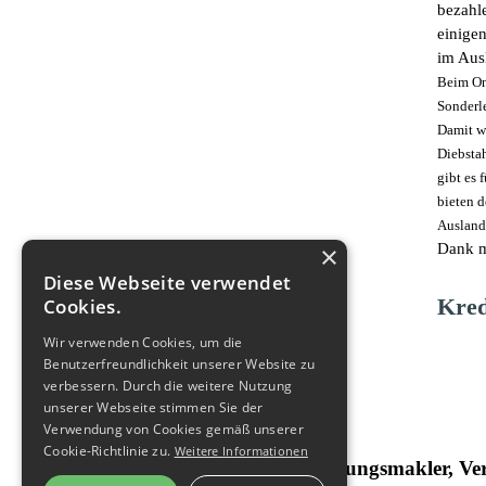
bezahl
einige
im Aus
Beim On
Sonderle
Damit wi
Diebstah
gibt es 
bieten 
Ausland
×
Dank m
Diese Webseite verwendet
Kred
Cookies.
Wir verwenden Cookies, um die
Benutzerfreundlichkeit unserer Website zu
verbessern. Durch die weitere Nutzung
unserer Webseite stimmen Sie der
Verwendung von Cookies gemäß unserer
Cookie-Richtlinie zu.
Weitere Informationen
Mette Versicherungsmakler, Ve