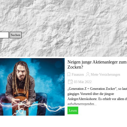
g
Suchen
Menü überspringen
Neigen junge Aktienanleger zum
Zocken?
Finanzen
Mette Versicherungen
03 Mär 2022
„Generation Z = Generation Zocker“, so laut
gängiges Vorurteil über die jüngste
AnlegerAlterskohorte. Es erhielt vor allem 
aufsehenerregenden...
Lesen