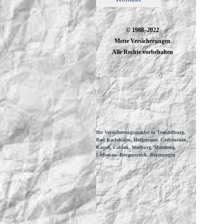
© 1988–2022
Mette Versicherungen
Alle Rechte vorbehalten
Ihr Versicherungsmakler in Trendelburg,
Bad Karlshafen, Hofgeismar, Grebenstein,
Kassel, Calden, Warburg, Marsberg,
Liebenau, Borgentreich, Beverungen