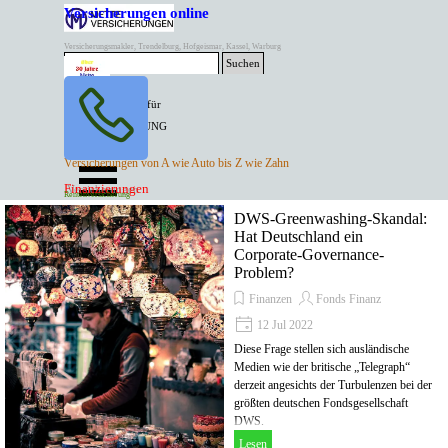
Direkt zum Seiteninhalt
Versicherungen online
Versicherungsmakler, Trendelburg, Hofgeismar, Kassel, Warburg
Suchen
BESTER PREIS für
SPITZEN LEISTUNG
AKTUELLE
Menü überspringen
Versicherungen von A wie Auto bis Z wie Zahn
ANGEBOTE
Kontakt Tel. 05671/7799991
Finanzierungen
Versicherungen
Rentenversicherung
Mette Versicherungen
DWS-Greenwashing-Skandal:
Hat Deutschland ein
Corporate-Governance-
Problem?
Finanzen
Fonds Finanz
12 Jul 2022
Diese Frage stellen sich ausländische
Medien wie der britische „Telegraph“
derzeit angesichts der Turbulenzen bei der
größten deutschen Fondsgesellschaft
DWS.
Lesen