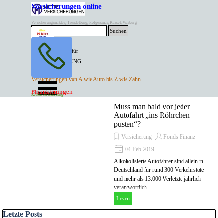
Direkt zum Seiteninhalt
Versicherungen online
Versicherungsmakler, Trendelburg, Hofgeismar, Kassel, Warburg
Suchen
BESTER PREIS für
SPITZEN LEISTUNG
AKTUELLE
Menü überspringen
Versicherungen von A wie Auto bis Z wie Zahn
ANGEBOTE
Kontakt Tel. 05671/7799991
Finanzierungen
Versicherungen
Rentenversicherung
Mette Versicherungen
Muss man bald vor jeder
Autofahrt „ins Röhrchen
pusten“?
Versicherung
Fonds Finanz
04 Feb 2019
Alkoholisierte Autofahrer sind allein in
Deutschland für rund 300 Verkehrstote
und mehr als 13.000 Verletzte jährlich
verantwortlich.
Lesen
Block überspringen Letzte Posts
Letzte Posts