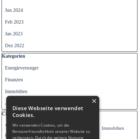
Jun 2024
Feb 2023
Jan 2023
Dez 2022
Block überspringen Kategorien
Kategorien
Energieversorger
Finanzen
Immobilien
×
Alle Kategorien
Diese Webseite verwendet
Block überspringen Clouds
Clouds
Cookies.
Wir verwenden Cookies, um die
Versicherung
Energieversorger
Versorger
Immobilien
Benutzerfreundlichkeit unserer Website zu
Finanzen
Kredite
verbessern. Durch die weitere Nutzung