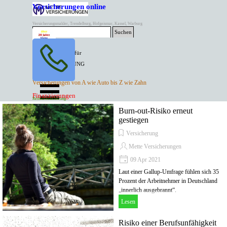
Direkt zum Seiteninhalt
Versicherungen online
Versicherungsmakler, Trendelburg, Hofgeismar, Kassel, Warburg
Suchen
BESTER PREIS für
SPITZEN LEISTUNG
AKTUELLE
Menü überspringen
Versicherungen von A wie Auto bis Z wie Zahn
ANGEBOTE
Kontakt Tel. 05671/7799991
Finanzierungen
Versicherungen
Rentenversicherung
Mette Versicherungen
Burn-out-Risiko erneut
gestiegen
Versicherung
Mette Versicherungen
09 Apr 2021
Laut einer Gallup-Umfrage fühlen sich 35
Prozent der Arbeitnehmer in Deutschland
„innerlich ausgebrannt“.
Lesen
Risiko einer Berufsunfähigkeit