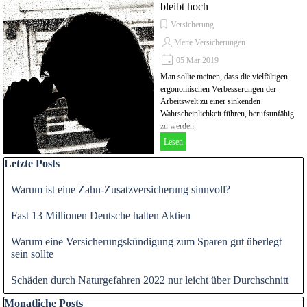
bleibt hoch
Versicherung
Mette Versicherungen
05 Mär 2019
Man sollte meinen, dass die vielfältigen
ergonomischen Verbesserungen der
Arbeitswelt zu einer sinkenden
Wahrscheinlichkeit führen, berufsunfähig
zu werden.
Lesen
Block überspringen Letzte Posts
Letzte Posts
Warum ist eine Zahn-Zusatzversicherung sinnvoll?
Fast 13 Millionen Deutsche halten Aktien
Warum eine Versicherungskündigung zum Sparen gut überlegt
sein sollte
Schäden durch Naturgefahren 2022 nur leicht über Durchschnitt
Block überspringen Monatliche Posts
Monatliche Posts