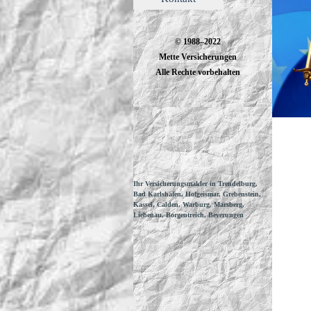
© 1988–2022
Mette Versicherungen
Alle Rechte vorbehalten
Ihr Versicherungsmakler in Trendelburg,
Bad Karlshafen, Hofgeismar, Grebenstein,
Kassel, Calden, Warburg, Marsberg,
Liebenau, Borgentreich, Beverungen