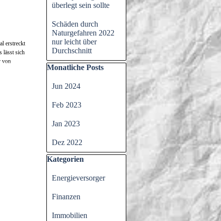
überlegt sein sollte
Schäden durch
Naturgefahren 2022
nur leicht über
l erstreckt
Durchschnitt
 lässt sich
r von
Block überspringen Monatliche Posts
Monatliche Posts
Jun 2024
Feb 2023
Jan 2023
Dez 2022
Block überspringen Kategorien
Kategorien
Energieversorger
Finanzen
Immobilien