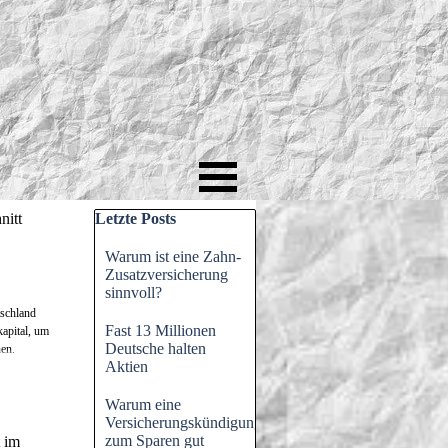
Block überspringen Letzte Posts
nitt
Letzte Posts
Warum ist eine Zahn-
Zusatzversicherung
sinnvoll?
tschland
Fast 13 Millionen
kapital, um
Deutsche halten
en.
Aktien
Warum eine
Versicherungskündigung
zum Sparen gut
t im