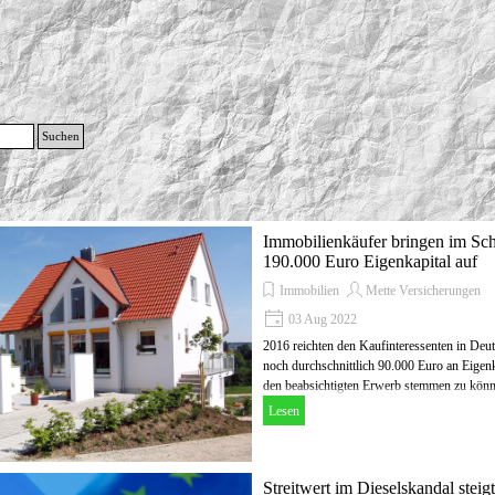
g
Suchen
Menü überspringen
Immobilienkäufer bringen im Sch
190.000 Euro Eigenkapital auf
Immobilien
Mette Versicherungen
03 Aug 2022
2016 reichten den Kaufinteressenten in Deu
noch durchschnittlich 90.000 Euro an Eigen
den beabsichtigten Erwerb stemmen zu könn
Lesen
Streitwert im Dieselskandal steig