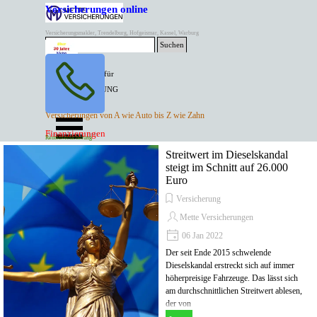
Direkt zum Seiteninhalt
Versicherungen online
Versicherungsmakler, Trendelburg, Hofgeismar, Kassel, Warburg
Suchen
BESTER PREIS für
SPITZEN LEISTUNG
AKTUELLE
Menü überspringen
Versicherungen von A wie Auto bis Z wie Zahn
ANGEBOTE
Kontakt Tel. 05671/7799991
Finanzierungen
Versicherungen
Rentenversicherung
Mette Versicherungen
Streitwert im Dieselskandal
steigt im Schnitt auf 26.000
Euro
Versicherung
Mette Versicherungen
06 Jan 2022
Der seit Ende 2015 schwelende
Dieselskandal erstreckt sich auf immer
höherpreisige Fahrzeuge. Das lässt sich
am durchschnittlichen Streitwert ablesen,
der von