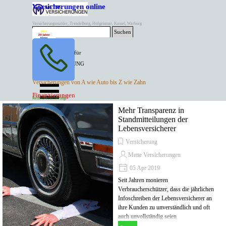
Direkt zum Seiteninhalt
Versicherungen online
Versicherungsmakler, Trendelburg, Hofgeismar, Kassel, Warburg
Suchen
BESTER PREIS für
SPITZEN LEISTUNG
AKTUELLE
Menü überspringen
Versicherungen von A wie Auto bis Z wie Zahn
ANGEBOTE
Kontakt Tel. 05671/7799991
Finanzierungen
Versicherungen
Rentenversicherung
Mette Versicherungen
Mehr Transparenz in
Standmitteilungen der
Lebensversicherer
Versicherung
Mette Versicherungen
05 Apr 2019
Seit Jahren monieren
Verbraucherschützer, dass die jährlichen
Infoschreiben der Lebensversicherer an
ihre Kunden zu unverständlich und oft
auch unvollständig seien