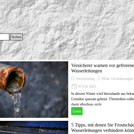
g
Suchen
Menü überspringen
Versicherer warnen vor gefroren
Wasserleitungen
Versicherung
Mette Versicherungen
05 Feb 2023
In diesem Winter wird hierzulande aus beka
Gründen sparsam geheizt. Übertreiben sollt
damit allerdings nicht
Lesen
5 Tipps, mit denen Sie Frostschä
Wasserleitungen verhindern kön