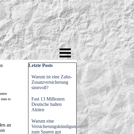
Block überspringen Letzte Posts
en
Letzte Posts
Warum ist eine Zahn-
Zusatzversicherung
sinnvoll?
nnten
Fast 13 Millionen
e man es
Deutsche halten
Aktien
Warum eine
den an
Versicherungskündigung
nen
zum Sparen gut