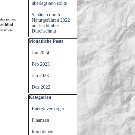
überlegt sein sollte
Schäden durch
den richten
Naturgefahren 2022
utschland
nur leicht über
eutschen
Durchschnitt
Block überspringen Monatliche Posts
Monatliche Posts
Jun 2024
Feb 2023
Jan 2023
Dez 2022
Block überspringen Kategorien
Kategorien
Energieversorger
Finanzen
Immobilien