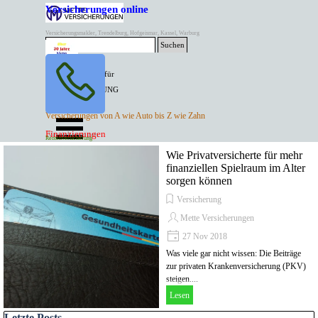
Direkt zum Seiteninhalt
Versicherungen online
Versicherungsmakler, Trendelburg, Hofgeismar, Kassel, Warburg
Suchen
BESTER PREIS für
SPITZEN LEISTUNG
AKTUELLE
Menü überspringen
Versicherungen von A wie Auto bis Z wie Zahn
ANGEBOTE
Kontakt Tel. 05671/7799991
Finanzierungen
Versicherungen
Rentenversicherung
Mette Versicherungen
Wie Privatversicherte für mehr
finanziellen Spielraum im Alter
sorgen können
Versicherung
Mette Versicherungen
27 Nov 2018
Was viele gar nicht wissen: Die Beiträge
zur privaten Krankenversicherung (PKV)
steigen....
Lesen
Block überspringen Letzte Posts
Letzte Posts