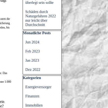
tagt
überlegt sein sollte
Schäden durch
Naturgefahren 2022
waren die
nur leicht über
sicherung
Durchschnitt
den, bis
Block überspringen Monatliche Posts
Monatliche Posts
Jun 2024
Feb 2023
Jan 2023
Dez 2022
te. Das
Block überspringen Kategorien
Kategorien
nter 1.000
Energieversorger
Finanzen
ein
Immobilien
se?