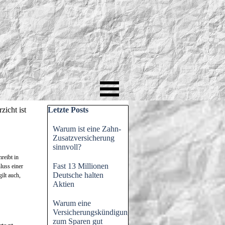
Block überspringen Letzte Posts
zicht ist
Letzte Posts
Warum ist eine Zahn-
Zusatzversicherung
sinnvoll?
reibt in
Fast 13 Millionen
luss einer
Deutsche halten
ilt auch,
Aktien
Warum eine
Versicherungskündigung
zum Sparen gut