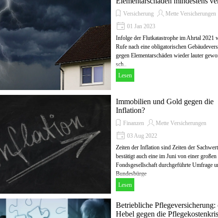
Elementarschäden mindestens ver
Versicherung
Mette Versicherungen
01 Jan 2023
Infolge der Flutkatastrophe im Ahrtal 2021 
Rufe nach eine obligatorischen Gebäudever
gegen Elementarschäden wieder lauter gewor
sch..
Lesen
Immobilien und Gold gegen die
Inflation?
Finanzen
Mette Versicherungen
03 Aug 2022
Zeiten der Inflation sind Zeiten der Sachwer
bestätigt auch eine im Juni von einer großen
Fondsgesellschaft durchgeführte Umfrage u
Bundesbürge
Lesen
Betriebliche Pflegeversicherung: 
Hebel gegen die Pflegekostenkri