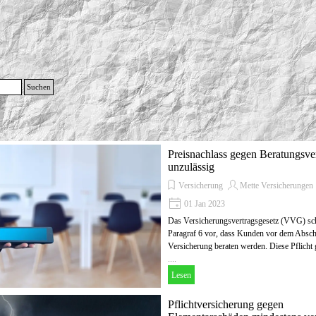
g
Suchen
Menü überspringen
Preisnachlass gegen Beratungsver
unzulässig
Versicherung
Mette Versicherungen
01 Jan 2023
Das Versicherungsvertragsgesetz (VVG) sch
Paragraf 6 vor, dass Kunden vor dem Absch
Versicherung beraten werden. Diese Pflicht g
....
Lesen
Pflichtversicherung gegen