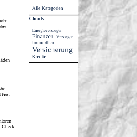
Alle Kategorien
Block überspringen Clouds
Clouds
oder
Jahre
Energieversorger
Finanzen
Versorger
Immobilien
Versicherung
Kredite
häden
die
f Frost
nioren
n Check