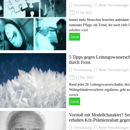
Versicherung
Mette Versicherungen
12 Jul 2022
Immer mehr Menschen brauchen ambulante 
stationäre Pflege, ein Trend, der noch viele 
anhalten wird.
Lesen
5 Tipps gegen Leitungswassersc
durch Frost.
Versicherung
Mette Versicherungen
11 Dez 2021
Rund jeder 20. Leitungswasserschaden, den 
Wohngebäudeversicherer regulieren, geht au
zurück.
Lesen
Vorstoß mit Modellcharakter? Se
erhalten Kfz-Prämienrabatt gege
Versicherung
Mette Versicherungen