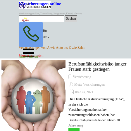
Direkt zum Seiteninhalt
Versicherungen online
Versicherungsmakler, Trendelburg, Hofgeismar, Kassel, Warburg
Suchen
BESTER PREIS für
SPITZEN LEISTUNG
AKTUELLE
Menü überspringen
Versicherungen von A wie Auto bis Z wie Zahn
ANGEBOTE
Kontakt Tel. 05671/7799991
Finanzierungen
Versicherungen
Rentenversicherung
Mette Versicherungen
Berufsunfähigkeitsrisiko junger
Frauen stark gestiegen
Versicherung
Mette Versicherungen
08 Aug 2021
Die Deutsche Aktuarvereinigung (DAV),
in der sich die
Versicherungsmathematiker
zusammengeschlossen haben, hat
Berufsunfähigkeitsfälle der letzten 20
Jahre ausg