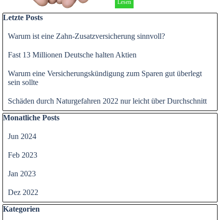
Lesen
Block überspringen Letzte Posts
Letzte Posts
Warum ist eine Zahn-Zusatzversicherung sinnvoll?
Fast 13 Millionen Deutsche halten Aktien
Warum eine Versicherungskündigung zum Sparen gut überlegt
sein sollte
Schäden durch Naturgefahren 2022 nur leicht über Durchschnitt
Block überspringen Monatliche Posts
Monatliche Posts
Jun 2024
Feb 2023
Jan 2023
Dez 2022
Block überspringen Kategorien
Kategorien