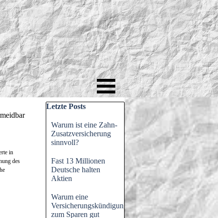
Block überspringen Letzte Posts
Letzte Posts
rmeidbar
Warum ist eine Zahn-
Zusatzversicherung
sinnvoll?
rte in
Fast 13 Millionen
öhung des
Deutsche halten
he
Aktien
Warum eine
Versicherungskündigung
zum Sparen gut