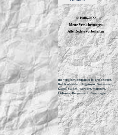
© 1988–2022
Mette Versicherungen
Alle Rechte vorbehalten
Ihr Versicherungsmakler in Trendelburg,
Bad Karlshafen, Hofgeismar, Grebenstein,
Kassel, Calden, Warburg, Marsberg,
Liebenau, Borgentreich, Beverungen