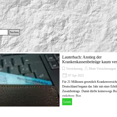
g
Suchen
Menü überspringen
Lauterbach: Anstieg der
Krankenkassenbeiträge kaum ve
Versicherung
Mette Versicherungen
07 Apr 2022
Für 21 Millionen gesetzlich Krankenversiche
Deutschland begann das Jahr mit einer Erh
Zusatzbeitrags. Damit dürfte keineswegs Ru
einkehren: Bun
Lesen