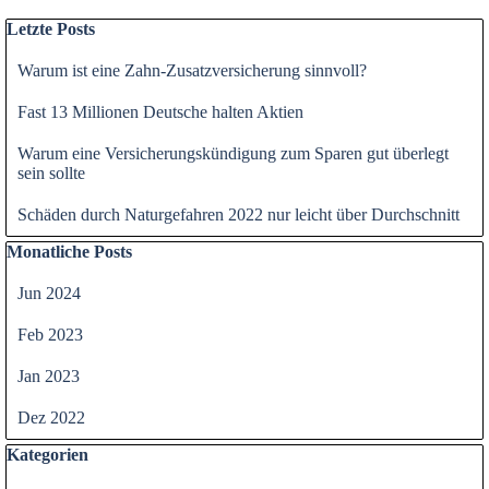
Block überspringen Letzte Posts
Letzte Posts
Warum ist eine Zahn-Zusatzversicherung sinnvoll?
Fast 13 Millionen Deutsche halten Aktien
Warum eine Versicherungskündigung zum Sparen gut überlegt
sein sollte
Schäden durch Naturgefahren 2022 nur leicht über Durchschnitt
Block überspringen Monatliche Posts
Monatliche Posts
Jun 2024
Feb 2023
Jan 2023
Dez 2022
Block überspringen Kategorien
Kategorien