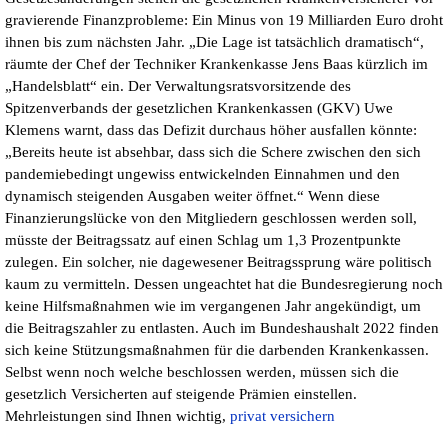
gravierende Finanzprobleme: Ein Minus von 19 Milliarden Euro droht
ihnen bis zum nächsten Jahr. „Die Lage ist tatsächlich dramatisch“,
räumte der Chef der Techniker Krankenkasse Jens Baas kürzlich im
„Handelsblatt“ ein. Der Verwaltungsratsvorsitzende des
Spitzenverbands der gesetzlichen Krankenkassen (GKV) Uwe
Klemens warnt, dass das Defizit durchaus höher ausfallen könnte:
„Bereits heute ist absehbar, dass sich die Schere zwischen den sich
pandemiebedingt ungewiss entwickelnden Einnahmen und den
dynamisch steigenden Ausgaben weiter öffnet.“ Wenn diese
Finanzierungslücke von den Mitgliedern geschlossen werden soll,
müsste der Beitragssatz auf einen Schlag um 1,3 Prozentpunkte
zulegen. Ein solcher, nie dagewesener Beitragssprung wäre politisch
kaum zu vermitteln. Dessen ungeachtet hat die Bundesregierung noch
keine Hilfsmaßnahmen wie im vergangenen Jahr angekündigt, um
die Beitragszahler zu entlasten. Auch im Bundeshaushalt 2022 finden
sich keine Stützungsmaßnahmen für die darbenden Krankenkassen.
Selbst wenn noch welche beschlossen werden, müssen sich die
gesetzlich Versicherten auf steigende Prämien einstellen.
Mehrleistungen sind Ihnen wichtig,
privat versichern