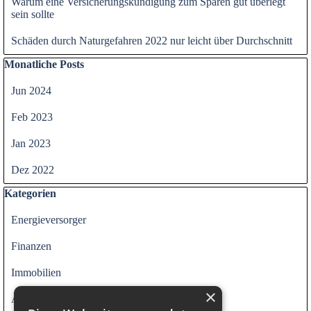
Warum eine Versicherungskündigung zum Sparen gut überlegt
sein sollte
Schäden durch Naturgefahren 2022 nur leicht über Durchschnitt
Block überspringen Monatliche Posts
Monatliche Posts
Jun 2024
Feb 2023
Jan 2023
Dez 2022
Block überspringen Kategorien
Kategorien
Energieversorger
Finanzen
Immobilien
×
Alle Kategorien