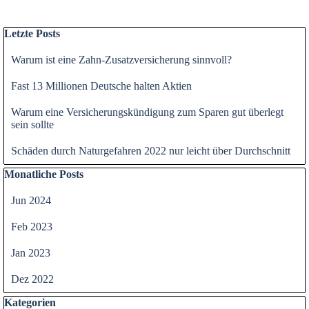
Block überspringen Letzte Posts
Letzte Posts
Warum ist eine Zahn-Zusatzversicherung sinnvoll?
Fast 13 Millionen Deutsche halten Aktien
Warum eine Versicherungskündigung zum Sparen gut überlegt
sein sollte
Schäden durch Naturgefahren 2022 nur leicht über Durchschnitt
Block überspringen Monatliche Posts
Monatliche Posts
Jun 2024
Feb 2023
Jan 2023
Dez 2022
Block überspringen Kategorien
Kategorien