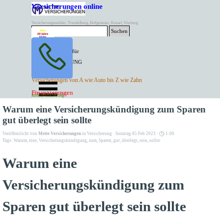
Direkt zum Seiteninhalt
Versicherungen online
Versicherungsmakler, Trendelburg, Hofgeismar, Kassel, Warburg
Suchen
BESTER PREIS für
SPITZEN LEISTUNG
AKTUELLE
Menü überspringen
Versicherungen von A wie Auto bis Z wie Zahn
ANGEBOTE
Kontakt Tel. 05671/7799991
Finanzierungen
Versicherungen
Rentenversicherung
Mette Versicherungen
Warum eine Versicherungskündigung zum Sparen
gut überlegt sein sollte
Veröffentlicht von
Mette Versicherungen
in
Versicherung
· Sonntag 05 Feb 2023 ·
1:00
Tags:
Warum
,
eine
,
Versicherungskündigung
,
zum
,
Sparen
,
gut
,
überlegt
,
sein
,
sollte
Warum eine
Versicherungskündigung zum
Sparen gut überlegt sein sollte