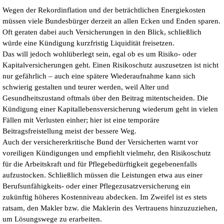
Wegen der Rekordinflation und der beträchtlichen Energiekosten
müssen viele Bundesbürger derzeit an allen Ecken und Enden sparen.
Oft geraten dabei auch Versicherungen in den Blick, schließlich
würde eine Kündigung kurzfristig Liquidität freisetzen.
Das will jedoch wohlüberlegt sein, egal ob es um Risiko- oder
Kapitalversicherungen geht. Einen Risikoschutz auszusetzen ist nicht
nur gefährlich – auch eine spätere Wiederaufnahme kann sich
schwierig gestalten und teurer werden, weil Alter und
Gesundheitszustand oftmals über den Beitrag mitentscheiden. Die
Kündigung einer Kapitallebensversicherung wiederum geht in vielen
Fällen mit Verlusten einher; hier ist eine temporäre
Beitragsfreistellung meist der bessere Weg.
Auch der versichererkritische Bund der Versicherten warnt vor
voreiligen Kündigungen und empfiehlt vielmehr, den Risikoschutz
für die Arbeitskraft und für Pflegebedürftigkeit gegebenenfalls
aufzustocken. Schließlich müssen die Leistungen etwa aus einer
Berufsunfähigkeits- oder einer Pflegezusatzversicherung ein
zukünftig höheres Kostenniveau abdecken. Im Zweifel ist es stets
ratsam, den Makler bzw. die Maklerin des Vertrauens hinzuzuziehen,
um Lösungswege zu erarbeiten.