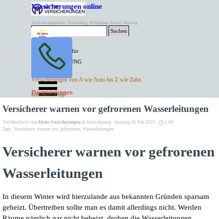
Direkt zum Seiteninhalt
Versicherungen online
Versicherungsmakler, Trendelburg, Hofgeismar, Kassel, Warburg
Suchen
BESTER PREIS für
SPITZEN LEISTUNG
AKTUELLE
Menü überspringen
Versicherungen von A wie Auto bis Z wie Zahn
ANGEBOTE
Kontakt Tel. 05671/7799991
Finanzierungen
Versicherungen
Rentenversicherung
Mette Versicherungen
Versicherer warnen vor gefrorenen Wasserleitungen
Veröffentlicht von
Mette Versicherungen
in
Versicherung
· Sonntag 05 Feb 2023 ·
1:00
Tags:
Versicherer
,
warnen
,
vor
,
gefrorenen
,
Wasserleitungen
Versicherer warnen vor gefrorenen
Wasserleitungen
In diesem Winter wird hierzulande aus bekannten Gründen sparsam
geheizt. Übertreiben sollte man es damit allerdings nicht. Werden
Räume nämlich gar nicht beheizt, drohen die Wasserleitungen