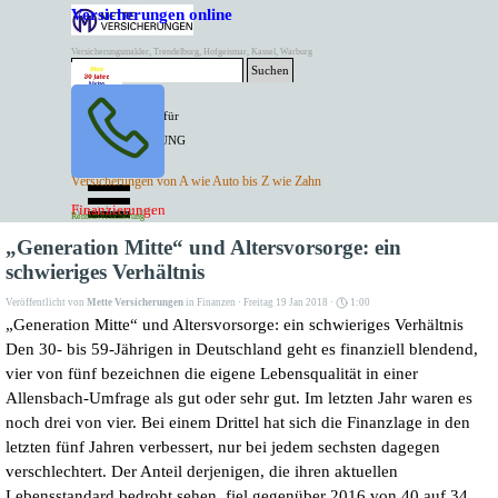
Direkt zum Seiteninhalt
Versicherungen online
Versicherungsmakler, Trendelburg, Hofgeismar, Kassel, Warburg
Suchen
BESTER PREIS für
SPITZEN LEISTUNG
AKTUELLE
Menü überspringen
Versicherungen von A wie Auto bis Z wie Zahn
ANGEBOTE
Kontakt Tel. 05671/7799991
Finanzierungen
Versicherungen
Rentenversicherung
Mette Versicherungen
„Generation Mitte“ und Altersvorsorge: ein
schwieriges Verhältnis
Veröffentlicht von
Mette Versicherungen
in
Finanzen
· Freitag 19 Jan 2018 ·
1:00
„Generation Mitte“ und Altersvorsorge: ein schwieriges Verhältnis
Den 30- bis 59-Jährigen in Deutschland geht es finanziell blendend,
vier von fünf bezeichnen die eigene Lebensqualität in einer
Allensbach-Umfrage als gut oder sehr gut. Im letzten Jahr waren es
noch drei von vier. Bei einem Drittel hat sich die Finanzlage in den
letzten fünf Jahren verbessert, nur bei jedem sechsten dagegen
verschlechtert. Der Anteil derjenigen, die ihren aktuellen
Lebensstandard bedroht sehen, fiel gegenüber 2016 von 40 auf 34