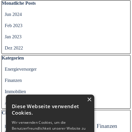
Block überspringen Monatliche Posts
Monatliche Posts
Jun 2024
Feb 2023
Jan 2023
Dez 2022
Block überspringen Kategorien
Kategorien
Energieversorger
Finanzen
Immobilien
×
Alle Kategorien
Diese Webseite verwendet
Cookies.
Block überspringen Clouds
Clouds
Wir verwenden Cookies, um die
Versicherung
Finanzen
Energieversorger
Versorger
Benutzerfreundlichkeit unserer Website zu