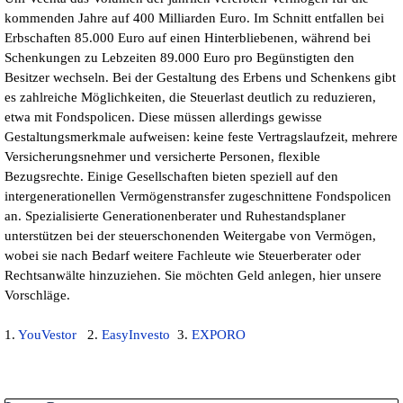
kommenden Jahre auf 400 Milliarden Euro. Im Schnitt entfallen bei
Erbschaften 85.000 Euro auf einen Hinterbliebenen, während bei
Schenkungen zu Lebzeiten 89.000 Euro pro Begünstigten den
Besitzer wechseln. Bei der Gestaltung des Erbens und Schenkens gibt
es zahlreiche Möglichkeiten, die Steuerlast deutlich zu reduzieren,
etwa mit Fondspolicen. Diese müssen allerdings gewisse
Gestaltungsmerkmale aufweisen: keine feste Vertragslaufzeit, mehrere
Versicherungsnehmer und versicherte Personen, flexible
Bezugsrechte. Einige Gesellschaften bieten speziell auf den
intergenerationellen Vermögenstransfer zugeschnittene Fondspolicen
an. Spezialisierte Generationenberater und Ruhestandsplaner
unterstützen bei der steuerschonenden Weitergabe von Vermögen,
wobei sie nach Bedarf weitere Fachleute wie Steuerberater oder
Rechtsanwälte hinzuziehen. Sie möchten Geld anlegen, hier unsere
Vorschläge.
1.
YouVestor
2.
EasyInvesto
3.
EXPORO
Block überspringen Letzte Posts