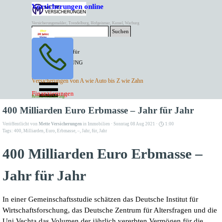
Direkt zum Seiteninhalt
Versicherungen online
Versicherungsmakler, Trendelburg, Hofgeismar, Kassel, Warburg
Suchen
BESTER PREIS für
SPITZEN LEISTUNG
AKTUELLE
Menü überspringen
Versicherungen von A wie Auto bis Z wie Zahn
ANGEBOTE
Kontakt Tel. 05671/7799991
Finanzierungen
Versicherungen
Rentenversicherung
Mette Versicherungen
400 Milliarden Euro Erbmasse – Jahr für Jahr
Veröffentlicht von
Mette Versicherungen
in
Immobilien
· Sonntag 08 Aug 2021 ·
1:00
Tags:
400
,
Milliarden
,
Euro
,
Erbmasse
,
–
,
Jahr
,
für
,
Jahr
400 Milliarden Euro Erbmasse –
Jahr für Jahr
In einer Gemeinschaftsstudie schätzen das Deutsche Institut für
Wirtschaftsforschung, das Deutsche Zentrum für Altersfragen und die
Uni Vechta das Volumen der jährlich vererbten Vermögen für die