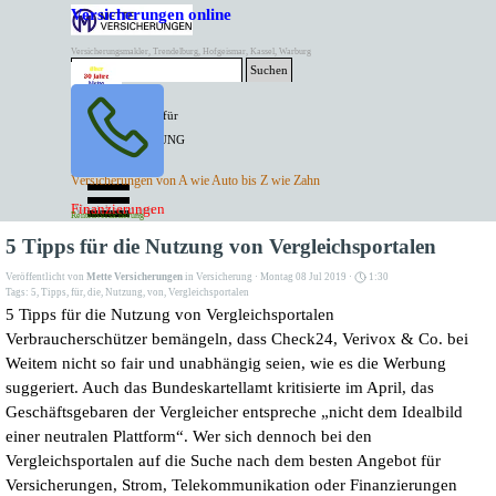
Direkt zum Seiteninhalt
Versicherungen online
Versicherungsmakler, Trendelburg, Hofgeismar, Kassel, Warburg
Suchen
BESTER PREIS für
SPITZEN LEISTUNG
AKTUELLE
Menü überspringen
Versicherungen von A wie Auto bis Z wie Zahn
ANGEBOTE
Kontakt Tel. 05671/7799991
Finanzierungen
Versicherungen
Rentenversicherung
Mette Versicherungen
5 Tipps für die Nutzung von Vergleichsportalen
Veröffentlicht von
Mette Versicherungen
in
Versicherung
· Montag 08 Jul 2019 ·
1:30
Tags:
5
,
Tipps
,
für
,
die
,
Nutzung
,
von
,
Vergleichsportalen
5 Tipps für die Nutzung von Vergleichsportalen
Verbraucherschützer bemängeln, dass Check24, Verivox & Co. bei
Weitem nicht so fair und unabhängig seien, wie es die Werbung
suggeriert. Auch das Bundeskartellamt kritisierte im April, das
Geschäftsgebaren der Vergleicher entspreche „nicht dem Idealbild
einer neutralen Plattform“. Wer sich dennoch bei den
Vergleichsportalen auf die Suche nach dem besten Angebot für
Versicherungen, Strom, Telekommunikation oder Finanzierungen