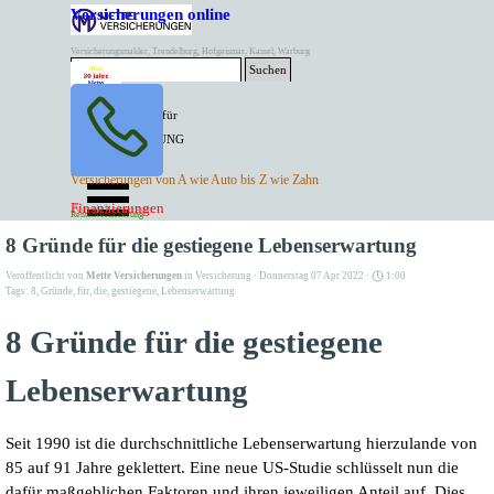
Direkt zum Seiteninhalt
Versicherungen online
Versicherungsmakler, Trendelburg, Hofgeismar, Kassel, Warburg
Suchen
BESTER PREIS für
SPITZEN LEISTUNG
AKTUELLE
Menü überspringen
Versicherungen von A wie Auto bis Z wie Zahn
ANGEBOTE
Kontakt Tel. 05671/7799991
Finanzierungen
Versicherungen
Rentenversicherung
Mette Versicherungen
8 Gründe für die gestiegene Lebenserwartung
Veröffentlicht von
Mette Versicherungen
in
Versicherung
· Donnerstag 07 Apr 2022 ·
1:00
Tags:
8
,
Gründe
,
für
,
die
,
gestiegene
,
Lebenserwartung
8 Gründe für die gestiegene
Lebenserwartung
Seit 1990 ist die durchschnittliche Lebenserwartung hierzulande von
85 auf 91 Jahre geklettert. Eine neue US-Studie schlüsselt nun die
dafür maßgeblichen Faktoren und ihren jeweiligen Anteil auf. Dies