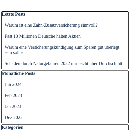
Block überspringen Letzte Posts
Letzte Posts
Warum ist eine Zahn-Zusatzversicherung sinnvoll?
Fast 13 Millionen Deutsche halten Aktien
Warum eine Versicherungskündigung zum Sparen gut überlegt
sein sollte
Schäden durch Naturgefahren 2022 nur leicht über Durchschnitt
Block überspringen Monatliche Posts
Monatliche Posts
Jun 2024
Feb 2023
Jan 2023
Dez 2022
Block überspringen Kategorien
Kategorien