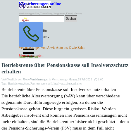
Direkt zum Seiteninhalt
Versicherungen online
Versicherungsmakler, Trendelburg, Hofgeismar, Kassel, Warburg
Suchen
BESTER PREIS für
SPITZEN LEISTUNG
AKTUELLE
Menü überspringen
Versicherungen von A wie Auto bis Z wie Zahn
ANGEBOTE
Kontakt Tel. 05671/7799991
Finanzierungen
Versicherungen
Rentenversicherung
Mette Versicherungen
Betriebsrente über Pensionskasse soll Insolvenzschutz
erhalten
Veröffentlicht von
Mette Versicherungen
in
Versicherung
· Montag 03 Feb 2020 ·
1:00
Tags:
Betriebsrente
,
über
,
Pensionskasse
,
soll
,
Insolvenzschutz
,
erhalten
Betriebsrente über Pensionskasse soll Insolvenzschutz erhalten
Die betriebliche Altersversorgung (bAV) kann über verschiedene
sogenannte Durchführungswege erfolgen, zu denen die
Pensionskasse gehört. Diese birgt ein gewisses Risiko: Werden
Arbeitgeber insolvent und können ihre Pensionskassenzusagen nicht
mehr einhalten, sind die Betriebsrentner bisher nicht geschützt – denn
der Pensions-Sicherungs-Verein (PSV) muss in dem Fall nicht