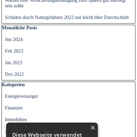
Warum eine Versicherungskündigung zum Sparen gut überlegt
sein sollte
Schäden durch Naturgefahren 2022 nur leicht über Durchschnitt
Block überspringen Monatliche Posts
Monatliche Posts
Jun 2024
Feb 2023
Jan 2023
Dez 2022
Block überspringen Kategorien
Kategorien
Energieversorger
Finanzen
Immobilien
×
Alle Kategorien
Diese Webseite verwendet