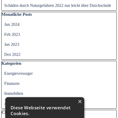
Schäden durch Naturgefahren 2022 nur leicht über Durchschnitt
Block überspringen Monatliche Posts
Monatliche Posts
Jun 2024
Feb 2023
Jan 2023
Dez 2022
Block überspringen Kategorien
Kategorien
Energieversorger
Finanzen
Immobilien
×
Alle Kategorien
Diese Webseite verwendet
Block überspringen Clouds
Clouds
Cookies.