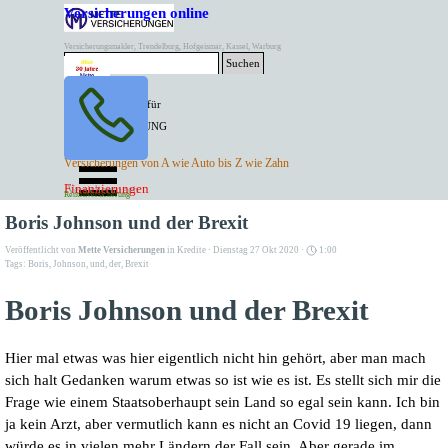
Direkt zum Seiteninhalt
Versicherungen online
Versicherungsmakler, Trendelburg, Hofgeismar, Kassel, Warburg
Suchen
BESTER PREIS für
SPITZEN LEISTUNG
AKTUELLE
Menü überspringen
Versicherungen von A wie Auto bis Z wie Zahn
ANGEBOTE
Kontakt Tel. 05671/7799991
Finanzierungen
Versicherungen
Rentenversicherung
Mette Versicherungen
Boris Johnson und der Brexit
Veröffentlicht von
Mette Versicherungen
in
Kredite
· Dienstag 27 Okt 2020 ·
1:00
Tags:
Boris
,
Johnson
,
und
,
der
,
Brexit
Boris Johnson und der Brexit
Hier mal etwas was hier eigentlich nicht hin gehört, aber man mach
sich halt Gedanken warum etwas so ist wie es ist. Es stellt sich mir die
Frage wie einem Staatsoberhaupt sein Land so egal sein kann. Ich bin
ja kein Arzt, aber vermutlich kann es nicht an Covid 19 liegen, dann
würde es in vielen mehr Ländern der Fall sein. Aber gerade im