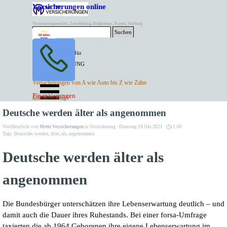
Direkt zum Seiteninhalt
Versicherungen online
Versicherungsmakler, Trendelburg, Hofgeismar, Kassel, Warburg
Suchen
BESTER PREIS für
SPITZEN LEISTUNG
AKTUELLE
Menü überspringen
Versicherungen von A wie Auto bis Z wie Zahn
ANGEBOTE
Kontakt Tel. 05671/7799991
Finanzierungen
Versicherungen
Rentenversicherung
Mette Versicherungen
Deutsche werden älter als angenommen
Veröffentlicht von
Mette Versicherungen
in
Versicherung
· Dienstag 19 Okt 2021 ·
1:00
Tags:
Deutsche
,
werden
,
älter
,
als
,
angenommen
Deutsche werden älter als
angenommen
Die Bundesbürger unterschätzen ihre Lebenserwartung deutlich – und
damit auch die Dauer ihres Ruhestands. Bei einer forsa-Umfrage
taxierten die ab 1964 Geborenen ihre eigene Lebenserwartung im