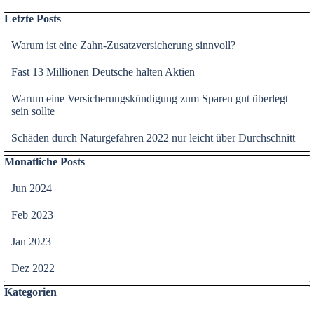
Block überspringen Letzte Posts
Letzte Posts
Warum ist eine Zahn-Zusatzversicherung sinnvoll?
Fast 13 Millionen Deutsche halten Aktien
Warum eine Versicherungskündigung zum Sparen gut überlegt
sein sollte
Schäden durch Naturgefahren 2022 nur leicht über Durchschnitt
Block überspringen Monatliche Posts
Monatliche Posts
Jun 2024
Feb 2023
Jan 2023
Dez 2022
Block überspringen Kategorien
Kategorien