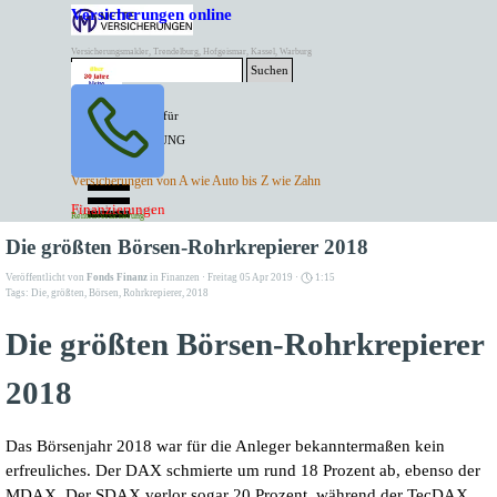
Direkt zum Seiteninhalt
Versicherungen online
Versicherungsmakler, Trendelburg, Hofgeismar, Kassel, Warburg
Suchen
BESTER PREIS für
SPITZEN LEISTUNG
AKTUELLE
Menü überspringen
Versicherungen von A wie Auto bis Z wie Zahn
ANGEBOTE
Kontakt Tel. 05671/7799991
Finanzierungen
Versicherungen
Rentenversicherung
Mette Versicherungen
Die größten Börsen-Rohrkrepierer 2018
Veröffentlicht von
Fonds Finanz
in
Finanzen
· Freitag 05 Apr 2019 ·
1:15
Tags:
Die
,
größten
,
Börsen
,
Rohrkrepierer
,
2018
Die größten Börsen-Rohrkrepierer
2018
Das Börsenjahr 2018 war für die Anleger bekanntermaßen kein
erfreuliches. Der DAX schmierte um rund 18 Prozent ab, ebenso der
MDAX. Der SDAX verlor sogar 20 Prozent, während der TecDAX