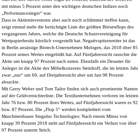
mit minus 5 Prozent unter den wichtigen deutschen Indizes noch
„Performancesieger“ war.
Dass es Aktieninvestoren aber auch noch schlimmer treffen kann,
zeigt einmal mehr die berüchtigte Liste der größten Börsenflops des
vergangenen Jahres, welche die Deutsche Schutzvereinigung für
Wertpapierbesitz kürzlich vorgestellt hat. Negativspitzenreiter ist das
in Berlin ansässige Biotech-Unternehmen Mologen, das 2018 über 85
Prozent seines Wertes eingebüßt hat. Auf Fünfjahressicht rauschte die
Aktie um knapp 97 Prozent nach unten. Ebenfalls ein Desaster für
Anleger ist die Aktie des Möbelkonzerns Steinhoff, die im letzten Jahr
zwar „nur“ um 69, auf Dreijahressicht aber um fast 98 Prozent
absackte.
Mit Gerry Weber und Tom Tailor finden sich auch prominente Namen
auf der Geldvernichterliste. Die Textilunternehmen verloren im letzten
Jahr 76 bzw. 80 Prozent ihres Wertes, auf Fünfjahressicht waren es 92
bzw. 87 Prozent. Die „Flop 5“ werden komplettiert vom
Maschinenbauer Singulus Technologies: Nach einem Minus von
knapp 39 Prozent 2018 steht auf Fünfjahressicht ein Verlust von über
97 Prozent unterm Strich.