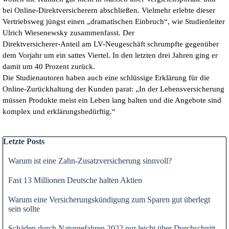
bei Online-Direktversicherern abschließen. Vielmehr erlebte dieser
Vertriebsweg jüngst einen „dramatischen Einbruch“, wie Studienleiter
Ulrich Wiesenewsky zusammenfasst. Der
Direktversicherer-Anteil am LV-Neugeschäft schrumpfte gegenüber
dem Vorjahr um ein sattes Viertel. In den letzten drei Jahren ging er
damit um 40 Prozent zurück.
Die Studienautoren haben auch eine schlüssige Erklärung für die
Online-Zurückhaltung der Kunden parat: „In der Lebensversicherung
müssen Produkte meist ein Leben lang halten und die Angebote sind
komplex und erklärungsbedürftig.“
Block überspringen Letzte Posts
Letzte Posts
Warum ist eine Zahn-Zusatzversicherung sinnvoll?
Fast 13 Millionen Deutsche halten Aktien
Warum eine Versicherungskündigung zum Sparen gut überlegt
sein sollte
Schäden durch Naturgefahren 2022 nur leicht über Durchschnitt