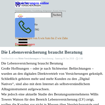
Direkt zum Seiteninhalt
Versicherungen online
Versicherungsmakler, Trendelburg, Hofgeismar, Kassel, Warburg
Suchen
BESTER PREIS für
SPITZEN LEISTUNG
AKTUELLE
Menü überspringen
Versicherungen von A wie Auto bis Z wie Zahn
ANGEBOTE
Kontakt Tel. 05671/7799991
Finanzierungen
Versicherungen
Rentenversicherung
Mette Versicherungen
Die Lebensversicherung braucht Beratung
Veröffentlicht von
Mette Versicherungen
in
Versicherung
· Samstag 06 Jan 2018 ·
1:00
Die Lebensversicherung braucht Beratung
Große Hoffnungen – oder je nach Sichtweise: Befürchtungen –
wurden an den digitalen Direktvertrieb von Versicherungen geknüpft.
Schließlich gehören mehr und mehr Kunden zu den „Digital
Natives“, sind also mit dem Internet als selbstverständlichem
Alltagsinstrument aufgewachsen.
Wie jedoch eine aktuelle Studie des Beratungsunternehmens Willis
Towers Watson für den Bereich Lebensversicherung (LV) zeigt,
wollen die Kunden gar nicht in Massen über Vergleichsportale und