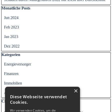
Block überspringen Monatliche Posts
Monatliche Posts
Jun 2024
Feb 2023
Jan 2023
Dez 2022
Block überspringen Kategorien
Kategorien
Energieversorger
Finanzen
Immobilien
×
Alle Kategorien
Diese Webseite verwendet
Block überspringen Clouds
Clouds
Cookies.
Wir verwenden Cookies, um die
Versicherung