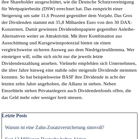
ihre Shareholder ausgeschüttet, wie die Deutsche Schutzvereinigung
für Wertpapierbesitz (DSW) errechnet hat. Das entspricht einer
Steigerung um satte 11,6 Prozent gegenüber dem Vorjahr. Das Gros
der Dividenden stammt mit 35,8 Milliarden Euro von den 30 DAX-
Konzernen. Damit gewinnen Dividendenpapiere gegenüber Anleihe-
Alternativen weiter an Attraktivität. Mit ihrer Kombination aus
Ausschüttung und Kursgewinnpotenzial bieten sie einen
vergleichsweise sicheren Ausweg aus dem Niedrigzinsdilemma. Wer
einsteigen will, sollte sich nicht nur die jeweils letzte
Dividendenzahlung ansehen. Vielmehr empfehlen sich Unternehmen,
die über Jahre hinweg eine stabile oder steigende Dividende stemmen
konnten. So hat beispielsweise BASF ihre Dividende in acht der
letzten zehn Jahre angehoben, die Allianz in sieben. Neben
Einzeltiteln stehen Privatanlegern auch Dividendenfonds offen, die
das Geld mehr oder weniger breit streuen.
Block überspringen Letzte Posts
Letzte Posts
Warum ist eine Zahn-Zusatzversicherung sinnvoll?