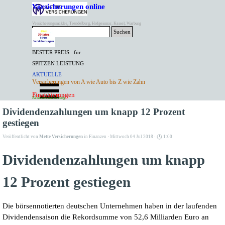
Direkt zum Seiteninhalt
Versicherungen online
Versicherungsmakler, Trendelburg, Hofgeismar, Kassel, Warburg
Suchen
BESTER PREIS für
SPITZEN LEISTUNG
AKTUELLE
Menü überspringen
Versicherungen von A wie Auto bis Z wie Zahn
ANGEBOTE
Kontakt Tel. 05671/7799991
Finanzierungen
Versicherungen
Rentenversicherung
Mette Versicherungen
Dividendenzahlungen um knapp 12 Prozent
gestiegen
Veröffentlicht von
Mette Versicherungen
in
Finanzen
· Mittwoch 04 Jul 2018 ·
1:00
Dividendenzahlungen um knapp
12 Prozent gestiegen
Die börsennotierten deutschen Unternehmen haben in der laufenden
Dividendensaison die Rekordsumme von 52,6 Milliarden Euro an