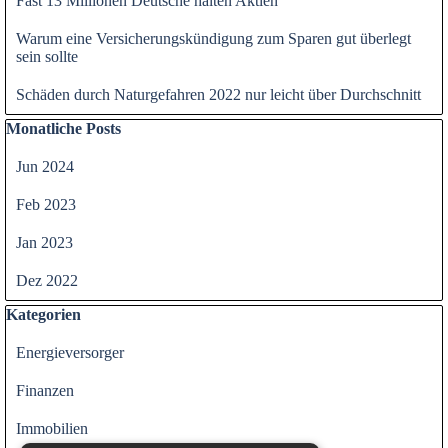
Fast 13 Millionen Deutsche halten Aktien
Warum eine Versicherungskündigung zum Sparen gut überlegt
sein sollte
Schäden durch Naturgefahren 2022 nur leicht über Durchschnitt
Block überspringen Monatliche Posts
Monatliche Posts
Jun 2024
Feb 2023
Jan 2023
Dez 2022
Block überspringen Kategorien
Kategorien
Energieversorger
Finanzen
Immobilien