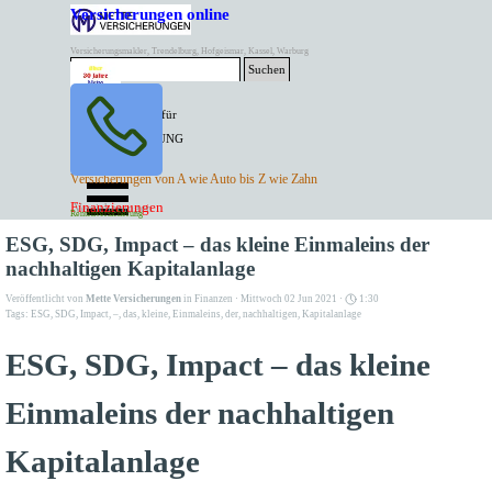
Direkt zum Seiteninhalt
Versicherungen online
Versicherungsmakler, Trendelburg, Hofgeismar, Kassel, Warburg
Suchen
BESTER PREIS für
SPITZEN LEISTUNG
AKTUELLE
Menü überspringen
Versicherungen von A wie Auto bis Z wie Zahn
ANGEBOTE
Kontakt Tel. 05671/7799991
Finanzierungen
Versicherungen
Rentenversicherung
Mette Versicherungen
ESG, SDG, Impact – das kleine Einmaleins der
nachhaltigen Kapitalanlage
Veröffentlicht von
Mette Versicherungen
in
Finanzen
· Mittwoch 02 Jun 2021 ·
1:30
Tags:
ESG
,
SDG
,
Impact
,
–
,
das
,
kleine
,
Einmaleins
,
der
,
nachhaltigen
,
Kapitalanlage
ESG, SDG, Impact – das kleine
Einmaleins der nachhaltigen
Kapitalanlage