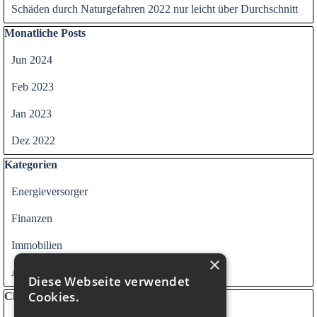
Schäden durch Naturgefahren 2022 nur leicht über Durchschnitt
Block überspringen Monatliche Posts
Monatliche Posts
Jun 2024
Feb 2023
Jan 2023
Dez 2022
Block überspringen Kategorien
Kategorien
Energieversorger
Finanzen
Immobilien
×
Alle Kategorien
Diese Webseite verwendet
Cookies.
Block überspringen Clouds
Clouds