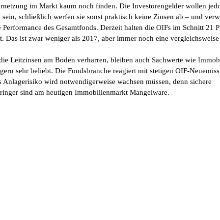
ernetzung im Markt kaum noch finden. Die Investorengelder wollen jed
t sein, schließlich werfen sie sonst praktisch keine Zinsen ab – und ver
e Performance des Gesamtfonds. Derzeit halten die OIFs im Schnitt 21 P
ät. Das ist zwar weniger als 2017, aber immer noch eine vergleichsweis
die Leitzinsen am Boden verharren, bleiben auch Sachwerte wie Immobi
gern sehr beliebt. Die Fondsbranche reagiert mit stetigen OIF-Neuemiss
 Anlagerisiko wird notwendigerweise wachsen müssen, denn sichere
ringer sind am heutigen Immobilienmarkt Mangelware.