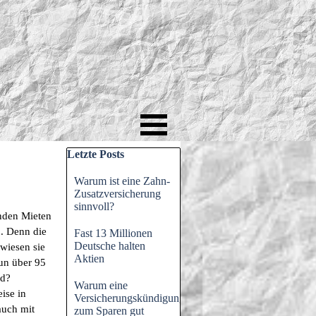
Block überspringen Letzte Posts
Letzte Posts
Warum ist eine Zahn-
Zusatzversicherung
sinnvoll?
enden Mieten
. Denn die
Fast 13 Millionen
Deutsche halten
rwiesen sie
Aktien
un über 95
ld?
Warum eine
ise in
Versicherungskündigung
auch mit
zum Sparen gut