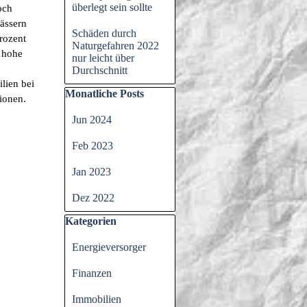
überlegt sein sollte
och
wässern
Schäden durch
rozent
Naturgefahren 2022
e hohe
nur leicht über
Durchschnitt
lien bei
Block überspringen Monatliche Posts
Monatliche Posts
ionen.
Jun 2024
Feb 2023
Jan 2023
Dez 2022
Block überspringen Kategorien
Kategorien
Energieversorger
Finanzen
Immobilien