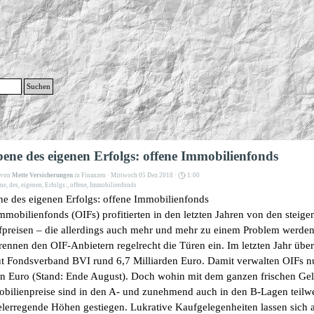
g
Suchen
Menü überspringen
bene des eigenen Erfolgs: offene Immobilienfonds
t von
Mette Versicherungen
in
Finanzen
· Mittwoch 05 Dez 2018 ·
1:00
ene
,
des
,
eigenen
,
Erfolgs:
,
offene
,
Immobilienfonds
ne des eigenen Erfolgs: offene Immobilienfonds
mmobilienfonds (OIFs) profitierten in den letzten Jahren von den steig
preisen – die allerdings auch mehr und mehr zu einem Problem werden
rennen den OIF-Anbietern regelrecht die Türen ein. Im letzten Jahr übe
ut Fondsverband BVI rund 6,7 Milliarden Euro. Damit verwalten OIFs n
en Euro (Stand: Ende August). Doch wohin mit dem ganzen frischen Ge
bilienpreise sind in den A- und zunehmend auch in den B-Lagen teilwe
lerregende Höhen gestiegen. Lukrative Kaufgelegenheiten lassen sich 