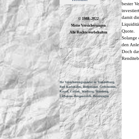
bester V
investier
damit di
© 1988–2022
Liquidit
Mette Versicherungen
Quote.
Alle Rechte vorbehalten
Solange 
den Anle
Doch das
Renditeb
Ihr Versicherungsmakler in Trendelburg,
Bad Karlshafen, Hofgeismar, Grebenstein,
Kassel, Calden, Warburg, Marsberg,
Liebenau, Borgentreich, Beverungen