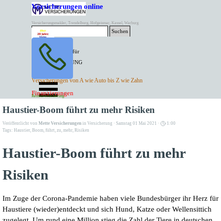
Direkt zum Seiteninhalt
Versicherungen online
Versicherungsmakler, Trendelburg, Hofgeismar, Kassel, Warburg
Suchen
BESTER PREIS für
SPITZEN LEISTUNG
AKTUELLE
Menü überspringen
Versicherungen von A wie Auto bis Z wie Zahn
ANGEBOTE
Kontakt Tel. 05671/7799991
Finanzierungen
Versicherungen
Rentenversicherung
Mette Versicherungen
Haustier-Boom führt zu mehr Risiken
Veröffentlicht von
Mette Versicherungen
in
Versicherung
· Samstag 01 Mai 2021 ·
1:00
Tags:
Haustier
,
Boom
,
führt
,
zu
,
mehr
,
Risiken
Haustier-Boom führt zu mehr
Risiken
Im Zuge der Corona-Pandemie haben viele Bundesbürger ihr Herz für
Haustiere (wieder)entdeckt und sich Hund, Katze oder Wellensittich
zugelegt. Um rund eine Million stieg die Zahl der Tiere in deutschen