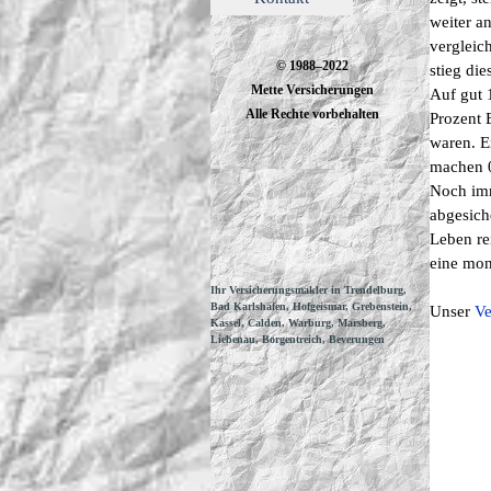
weiter a
vergleic
© 1988–2022
stieg die
Mette Versicherungen
Auf gut 
Alle Rechte vorbehalten
Prozent 
waren. E
machen 0
Noch imm
abgesich
Leben re
eine mon
Ihr Versicherungsmakler in Trendelburg,
Bad Karlshafen, Hofgeismar, Grebenstein,
Unser
Ve
Kassel, Calden, Warburg, Marsberg,
Liebenau, Borgentreich, Beverungen