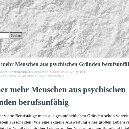
g
Suchen
Menü überspringen
mehr Menschen aus psychischen Gründen berufsunfä
t von
Mette Versicherungen
in
Versicherung
· Samstag 08 Okt 2022 ·
1:00
ehr
,
Menschen
,
aus
,
psychischen
,
Gründen
,
berufsunfähig
er mehr Menschen aus psychischen
nden berufsunfähig
er vierte Berufstätige muss aus gesundheitlichen Gründen schon vorzei
eben ausscheiden. Wie eine aktuelle Auswertung eines großen Lebensve
teigt der Anteil psychischer Leiden an den Auslösern einer Berufsunfähig