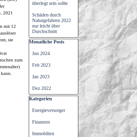
überlegt sein sollte
der
n. 2021
Schäden durch
Naturgefahren 2022
nur leicht über
n mit 12
Durchschnitt
auslöser
nt, sie
Block überspringen Monatliche Posts
Monatliche Posts
ivat
Jun 2024
Menschen zum
Feb 2023
entenalter)
 kann.
Jan 2023
Dez 2022
Block überspringen Kategorien
Kategorien
Energieversorger
Finanzen
Immobilien