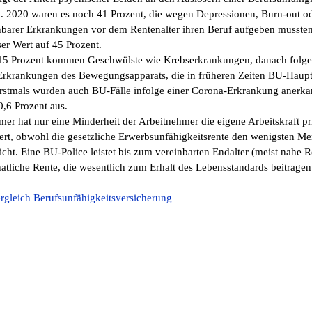
n. 2020 waren es noch 41 Prozent, die wegen Depressionen, Burn-out o
hbarer Erkrankungen vor dem Rentenalter ihren Beruf aufgeben musste
ser Wert auf 45 Prozent.
15 Prozent kommen Geschwülste wie Krebserkrankungen, danach folge
Erkrankungen des Bewegungsapparats, die in früheren Zeiten BU-Haupt
rstmals wurden auch BU-Fälle infolge einer Corona-Erkrankung anerkan
,6 Prozent aus.
er hat nur eine Minderheit der Arbeitnehmer die eigene Arbeitskraft pr
ert, obwohl die gesetzliche Erwerbsunfähigkeitsrente den wenigsten 
icht. Eine BU-Police leistet bis zum vereinbarten Endalter (meist nahe R
atliche Rente, die wesentlich zum Erhalt des Lebensstandards beitragen
rgleich Berufsunfähigkeitsversicherung