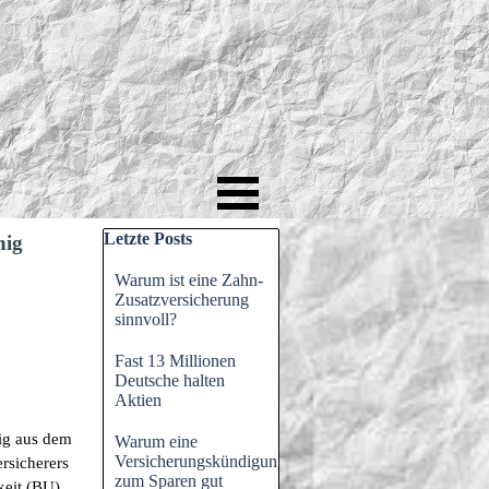
Block überspringen Letzte Posts
Letzte Posts
hig
Warum ist eine Zahn-
Zusatzversicherung
sinnvoll?
Fast 13 Millionen
Deutsche halten
Aktien
tig aus dem
Warum eine
Versicherungskündigung
rsicherers
zum Sparen gut
keit (BU)