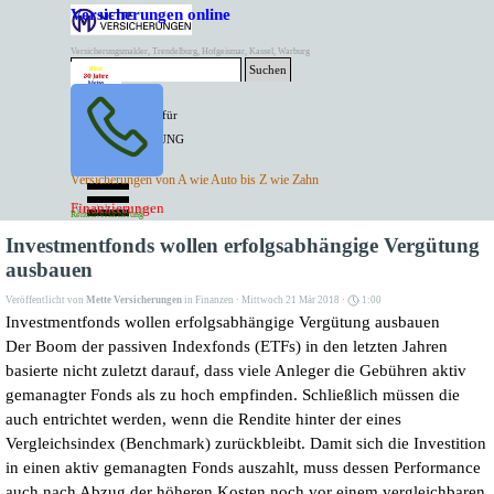
Direkt zum Seiteninhalt
Versicherungen online
Versicherungsmakler, Trendelburg, Hofgeismar, Kassel, Warburg
Suchen
BESTER PREIS für
SPITZEN LEISTUNG
AKTUELLE
Menü überspringen
Versicherungen von A wie Auto bis Z wie Zahn
ANGEBOTE
Kontakt Tel. 05671/7799991
Finanzierungen
Versicherungen
Rentenversicherung
Mette Versicherungen
Investmentfonds wollen erfolgsabhängige Vergütung
ausbauen
Veröffentlicht von
Mette Versicherungen
in
Finanzen
· Mittwoch 21 Mär 2018 ·
1:00
Investmentfonds wollen erfolgsabhängige Vergütung ausbauen
Der Boom der passiven Indexfonds (ETFs) in den letzten Jahren
basierte nicht zuletzt darauf, dass viele Anleger die Gebühren aktiv
gemanagter Fonds als zu hoch empfinden. Schließlich müssen die
auch entrichtet werden, wenn die Rendite hinter der eines
Vergleichsindex (Benchmark) zurückbleibt. Damit sich die Investition
in einen aktiv gemanagten Fonds auszahlt, muss dessen Performance
auch nach Abzug der höheren Kosten noch vor einem vergleichbaren