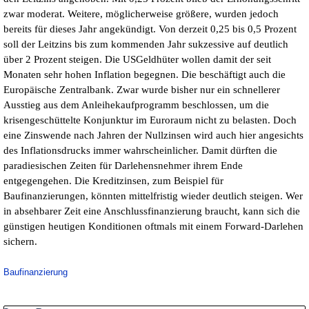
zwar moderat. Weitere, möglicherweise größere, wurden jedoch
bereits für dieses Jahr angekündigt. Von derzeit 0,25 bis 0,5 Prozent
soll der Leitzins bis zum kommenden Jahr sukzessive auf deutlich
über 2 Prozent steigen. Die USGeldhüter wollen damit der seit
Monaten sehr hohen Inflation begegnen. Die beschäftigt auch die
Europäische Zentralbank. Zwar wurde bisher nur ein schnellerer
Ausstieg aus dem Anleihekaufprogramm beschlossen, um die
krisengeschüttelte Konjunktur im Euroraum nicht zu belasten. Doch
eine Zinswende nach Jahren der Nullzinsen wird auch hier angesichts
des Inflationsdrucks immer wahrscheinlicher. Damit dürften die
paradiesischen Zeiten für Darlehensnehmer ihrem Ende
entgegengehen. Die Kreditzinsen, zum Beispiel für
Baufinanzierungen, könnten mittelfristig wieder deutlich steigen. Wer
in absehbarer Zeit eine Anschlussfinanzierung braucht, kann sich die
günstigen heutigen Konditionen oftmals mit einem Forward-Darlehen
sichern.
Baufinanzierung
Block überspringen Letzte Posts