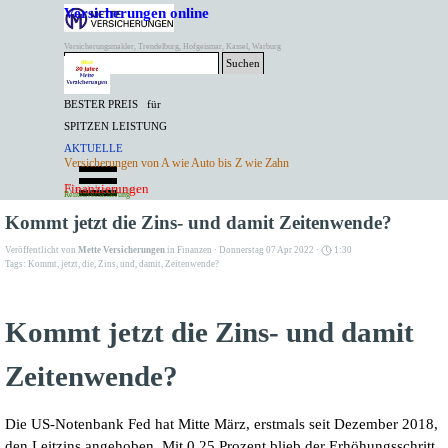
Direkt zum Seiteninhalt
Versicherungen online
Versicherungsmakler, Trendelburg, Hofgeismar, Kassel, Warburg
Suchen
BESTER PREIS für
SPITZEN LEISTUNG
AKTUELLE
Menü überspringen
Versicherungen von A wie Auto bis Z wie Zahn
ANGEBOTE
Kontakt Tel. 05671/7799991
Finanzierungen
Versicherungen
Rentenversicherung
Mette Versicherungen
Kommt jetzt die Zins- und damit Zeitenwende?
Veröffentlicht von
Mette Versicherungen
in
Finanzen
· Donnerstag 07 Apr 2022 ·
1:30
Tags:
Kommt
,
jetzt
,
die
,
Zins
,
und
,
damit
,
Zeitenwende?
Kommt jetzt die Zins- und damit
Zeitenwende?
Die US-Notenbank Fed hat Mitte März, erstmals seit Dezember 2018,
den Leitzins angehoben. Mit 0,25 Prozent blieb der Erhöhungsschritt