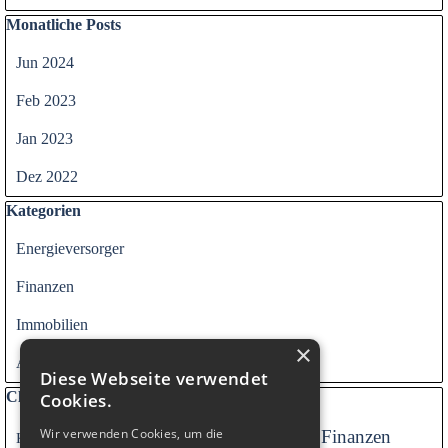
Block überspringen Monatliche Posts
Monatliche Posts
Jun 2024
Feb 2023
Jan 2023
Dez 2022
Block überspringen Kategorien
Kategorien
Energieversorger
Finanzen
Immobilien
×
Alle Kategorien
Diese Webseite verwendet
Block überspringen Clouds
Clouds
Cookies.
Wir verwenden Cookies, um die
Finanzen
Kredite
Energieversorger
Versorger
Immobilien