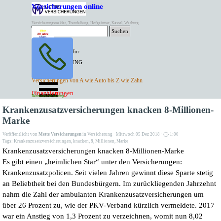
Direkt zum Seiteninhalt
Versicherungen online
Versicherungsmakler, Trendelburg, Hofgeismar, Kassel, Warburg
Suchen
BESTER PREIS für
SPITZEN LEISTUNG
AKTUELLE
Menü überspringen
Versicherungen von A wie Auto bis Z wie Zahn
ANGEBOTE
Kontakt Tel. 05671/7799991
Finanzierungen
Versicherungen
Rentenversicherung
Mette Versicherungen
Krankenzusatzversicherungen knacken 8-Millionen-
Marke
Veröffentlicht von
Mette Versicherungen
in
Versicherung
· Mittwoch 05 Dez 2018 ·
1:00
Tags:
Krankenzusatzversicherungen
,
knacken
,
8
,
Millionen
,
Marke
Krankenzusatzversicherungen knacken 8-Millionen-Marke
Es gibt einen „heimlichen Star“ unter den Versicherungen:
Krankenzusatzpolicen. Seit vielen Jahren gewinnt diese Sparte stetig
an Beliebtheit bei den Bundesbürgern. Im zurückliegenden Jahrzehnt
nahm die Zahl der ambulanten Krankenzusatzversicherungen um
über 26 Prozent zu, wie der PKV-Verband kürzlich vermeldete. 2017
war ein Anstieg von 1,3 Prozent zu verzeichnen, womit nun 8,02