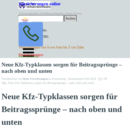
Direkt zum Seiteninhalt
Versicherungen online
Versicherungsmakler, Trendelburg, Hofgeismar, Kassel, Warburg
Suchen
BESTER PREIS für
SPITZEN LEISTUNG
AKTUELLE
Menü überspringen
Versicherungen von A wie Auto bis Z wie Zahn
ANGEBOTE
Kontakt Tel. 05671/7799991
Finanzierungen
Versicherungen
Rentenversicherung
Mette Versicherungen
Neue Kfz-Typklassen sorgen für Beitragssprünge –
nach oben und unten
Veröffentlicht von
Mette Versicherungen
in
Versicherung
· Donnerstag 04 Okt 2018 ·
1:00
Tags:
Neue
,
Kfz
,
Typklassen
,
sorgen
,
für
,
Beitragssprünge
,
–
,
nach
,
oben
,
und
,
unten
Neue Kfz-Typklassen sorgen für
Beitragssprünge – nach oben und
unten