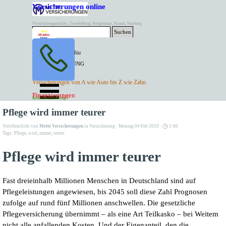
Direkt zum Seiteninhalt
Versicherungen online
Versicherungsmakler, Trendelburg, Hofgeismar, Kassel, Warburg
Suchen
BESTER PREIS für
SPITZEN LEISTUNG
AKTUELLE
Menü überspringen
Versicherungen von A wie Auto bis Z wie Zahn
ANGEBOTE
Kontakt Tel. 05671/7799991
Finanzierungen
Versicherungen
Rentenversicherung
Mette Versicherungen
Pflege wird immer teurer
Veröffentlicht von
Mette Versicherungen
in
Versicherung
· Montag 04 Feb 2019 ·
1:00
Tags:
Pflege
,
wird
,
immer
,
teurer
Pflege wird immer teurer
Fast dreieinhalb Millionen Menschen in Deutschland sind auf
Pflegeleistungen angewiesen, bis 2045 soll diese Zahl Prognosen
zufolge auf rund fünf Millionen anschwellen. Die gesetzliche
Pflegeversicherung übernimmt – als eine Art Teilkasko – bei Weitem
nicht alle anfallenden Kosten. Und der Eigenanteil, den die