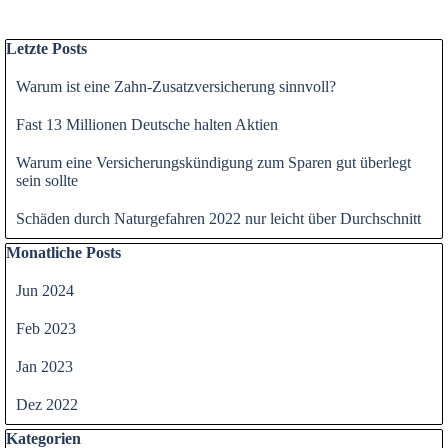
Block überspringen Letzte Posts
Letzte Posts
Warum ist eine Zahn-Zusatzversicherung sinnvoll?
Fast 13 Millionen Deutsche halten Aktien
Warum eine Versicherungskündigung zum Sparen gut überlegt
sein sollte
Schäden durch Naturgefahren 2022 nur leicht über Durchschnitt
Block überspringen Monatliche Posts
Monatliche Posts
Jun 2024
Feb 2023
Jan 2023
Dez 2022
Block überspringen Kategorien
Kategorien