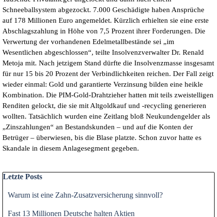
Schneeballsystem abgezockt. 7.000 Geschädigte haben Ansprüche
auf 178 Millionen Euro angemeldet. Kürzlich erhielten sie eine erste
Abschlagszahlung in Höhe von 7,5 Prozent ihrer Forderungen. Die
Verwertung der vorhandenen Edelmetallbestände sei „im
Wesentlichen abgeschlossen“, teilte Insolvenzverwalter Dr. Renald
Metoja mit. Nach jetzigem Stand dürfte die Insolvenzmasse insgesamt
für nur 15 bis 20 Prozent der Verbindlichkeiten reichen. Der Fall zeigt
wieder einmal: Gold und garantierte Verzinsung bilden eine heikle
Kombination. Die PIM-Gold-Drahtzieher hatten mit teils zweistelligen
Renditen gelockt, die sie mit Altgoldkauf und -recycling generieren
wollten. Tatsächlich wurden eine Zeitlang bloß Neukundengelder als
„Zinszahlungen“ an Bestandskunden – und auf die Konten der
Betrüger – überwiesen, bis die Blase platzte. Schon zuvor hatte es
Skandale in diesem Anlagesegment gegeben.
Block überspringen Letzte Posts
Letzte Posts
Warum ist eine Zahn-Zusatzversicherung sinnvoll?
Fast 13 Millionen Deutsche halten Aktien