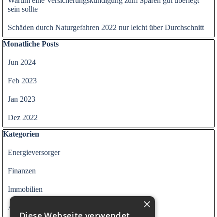
Warum eine Versicherungskündigung zum Sparen gut überlegt
sein sollte
Schäden durch Naturgefahren 2022 nur leicht über Durchschnitt
Block überspringen Monatliche Posts
Monatliche Posts
Jun 2024
Feb 2023
Jan 2023
Dez 2022
Block überspringen Kategorien
Kategorien
Energieversorger
Finanzen
Immobilien
×
Alle Kategorien
Diese Webseite verwendet