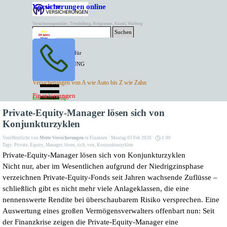
Direkt zum Seiteninhalt
Versicherungen online
Versicherungsmakler, Trendelburg, Hofgeismar, Kassel, Warburg
Suchen
BESTER PREIS für
SPITZEN LEISTUNG
AKTUELLE
Menü überspringen
Versicherungen von A wie Auto bis Z wie Zahn
ANGEBOTE
Kontakt Tel. 05671/7799991
Finanzierungen
Versicherungen
Rentenversicherung
Mette Versicherungen
Private-Equity-Manager lösen sich von
Konjunkturzyklen
Veröffentlicht von
Mette Versicherungen
in
Finanzen
· Montag 03 Feb 2020 ·
1:00
Tags:
Private
,
Equity
,
Manager
,
lösen
,
sich
,
von
,
Konjunkturzyklen
Private-Equity-Manager lösen sich von Konjunkturzyklen
Nicht nur, aber im Wesentlichen aufgrund der Niedrigzinsphase
verzeichnen Private-Equity-Fonds seit Jahren wachsende Zuflüsse –
schließlich gibt es nicht mehr viele Anlageklassen, die eine
nennenswerte Rendite bei überschaubarem Risiko versprechen. Eine
Auswertung eines großen Vermögensverwalters offenbart nun: Seit
der Finanzkrise zeigen die Private-Equity-Manager eine