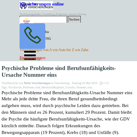
Direkt zum Seiteninhalt
Versicherungen online
Versicherungsmakler, Trendelburg, Hofgeismar, Kassel, Warburg
Suchen
BESTER PREIS für
SPITZEN LEISTUNG
AKTUELLE
Menü überspringen
Versicherungen von A wie Auto bis Z wie Zahn
ANGEBOTE
Kontakt Tel. 05671/7799991
Finanzierungen
Versicherungen
Rentenversicherung
Mette Versicherungen
Psychische Probleme sind Berufsunfähigkeits-
Ursache Nummer eins
Veröffentlicht von
Mette Versicherungen
in
Versicherung
· Sonntag 03 Mai 2020 ·
1:15
Tags:
Psychische
,
Probleme
,
sind
,
Berufsunfähigkeits
,
Ursache
,
Nummer
,
eins
Psychische Probleme sind Berufsunfähigkeits-Ursache Nummer eins
Mehr als jede dritte Frau, die ihren Beruf gesundheitsbedingt
aufgeben muss, wird durch psychische Leiden dazu getrieben. Bei
den Männern sind es 26 Prozent, kumuliert 29 Prozent. Damit bleibt
die Psyche die häufigste Berufsunfähigkeits-Ursache, wie der GDV
kürzlich mitteilte. Danach folgen Erkrankungen des
Bewegungsapparats (19 Prozent), Krebs (18) und Unfälle (9).