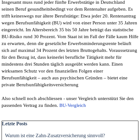
Insgesamt muss rund jeder fünfte Erwerbstätige in Deutschland
seinen Beruf gesundheitsbedingt vor dem Rentenalter aufgeben. Es
trifft keineswegs nur ältere Berufstätige: Etwa jeder 20. Rentenantrag
wegen Berufsunfähigkeit (BU) wird von einer Person unter 35 Jahren
eingereicht. Im Altersbereich 35 bis 50 Jahre beträgt das statistische
BU-Risiko rund 30 Prozent. Vom Staat ist im Fall der Fälle kaum Hilfe
zu erwarten, denn die gesetzliche Erwerbsminderungsrente beläuft
sich auf maximal 34 Prozent des letzten Bruttogehalts. Voraussetzung
für den Bezug ist, dass keinerlei berufliche Tätigkeit mehr für
mindestens drei Stunden täglich ausgeübt werden kann. Einen
wirksamen Schutz vor den finanziellen Folgen einer
Berufsunfähigkeit – auch aus psychischen Gründen – bietet eine
private Berufsunfähigkeitsversicherung
Also schnell noch abschliessen - unser Vergleich unterstützt Sie den
passenden Vertrag zu finden.
BU-Vergleich
Block überspringen Letzte Posts
Letzte Posts
Warum ist eine Zahn-Zusatzversicherung sinnvoll?