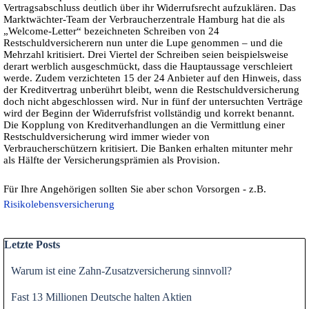
Vertragsabschluss deutlich über ihr Widerrufsrecht aufzuklären. Das
Marktwächter-Team der Verbraucherzentrale Hamburg hat die als
„Welcome-Letter“ bezeichneten Schreiben von 24
Restschuldversicherern nun unter die Lupe genommen – und die
Mehrzahl kritisiert. Drei Viertel der Schreiben seien beispielsweise
derart werblich ausgeschmückt, dass die Hauptaussage verschleiert
werde. Zudem verzichteten 15 der 24 Anbieter auf den Hinweis, dass
der Kreditvertrag unberührt bleibt, wenn die Restschuldversicherung
doch nicht abgeschlossen wird. Nur in fünf der untersuchten Verträge
wird der Beginn der Widerrufsfrist vollständig und korrekt benannt.
Die Kopplung von Kreditverhandlungen an die Vermittlung einer
Restschuldversicherung wird immer wieder von
Verbraucherschützern kritisiert. Die Banken erhalten mitunter mehr
als Hälfte der Versicherungsprämien als Provision.
Für Ihre Angehörigen sollten Sie aber schon Vorsorgen - z.B.
Risikolebensversicherung
Block überspringen Letzte Posts
Letzte Posts
Warum ist eine Zahn-Zusatzversicherung sinnvoll?
Fast 13 Millionen Deutsche halten Aktien