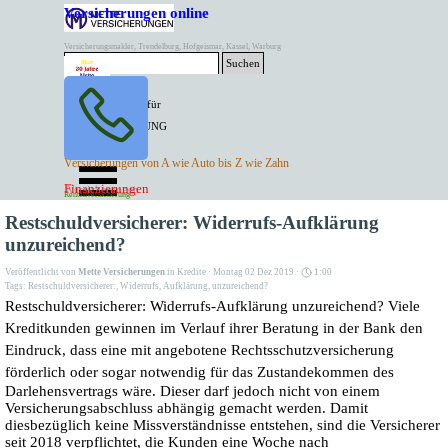
Direkt zum Seiteninhalt
Versicherungen online
Versicherungsmakler, Trendelburg, Hofgeismar, Kassel, Warburg
Suchen
BESTER PREIS für
SPITZEN LEISTUNG
AKTUELLE
Menü überspringen
Versicherungen von A wie Auto bis Z wie Zahn
ANGEBOTE
Kontakt Tel. 05671/7799991
Finanzierungen
Versicherungen
Rentenversicherung
Mette Versicherungen
Restschuldversicherer: Widerrufs-Aufklärung
unzureichend?
Veröffentlicht von
Mette Versicherungen
in
Kredite
· Montag 02 Dez 2019 ·
1:00
Tags:
Restschuldversicherer:
,
Widerrufs
,
Aufklärung
,
unzureichend?
Restschuldversicherer: Widerrufs-Aufklärung unzureichend?
Viele
Kreditkunden gewinnen im Verlauf ihrer Beratung in der Bank den
Eindruck, dass eine mit angebotene Rechtsschutzversicherung
förderlich oder sogar notwendig
für das Zustandekommen des
Darlehensvertrags wäre. Dieser darf jedoch nicht von einem
Versicherungsabschluss abhängig gemacht werden. Damit
diesbezüglich keine Missverständnisse entstehen, sind die Versicherer
seit 2018 verpflichtet, die Kunden eine Woche nach